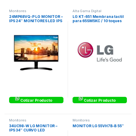
Monitores
Alta Gama Digital
24MP68VQ-P LG MONITOR –
LG KT-651 Membrana tactil
IPS 24″ MONITORES LED IPS
para 65SM5KC / 10 toques
– ULTRA WIDE
Cotizar Producto
Cotizar Producto
Monitores
Monitores
34UC98-W LG MONITOR –
MONITOR LG 55VH7B-B 55″
IPS 34″ CURVO LED
MONITORES LED IPS – ULTRA