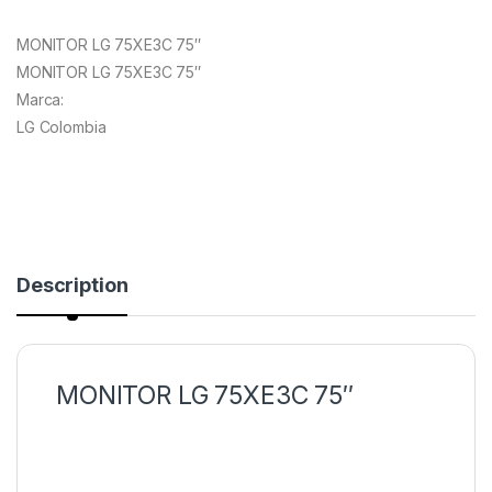
based on
customer
MONITOR LG 75XE3C 75″
ratings
MONITOR LG 75XE3C 75″
Marca:
LG Colombia
Description
MONITOR LG 75XE3C 75″