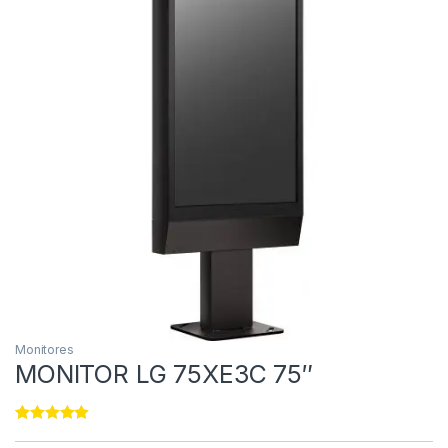
Monitores
MONITOR LG 75XE3C 75″
Rated
11
5.00
out of 5