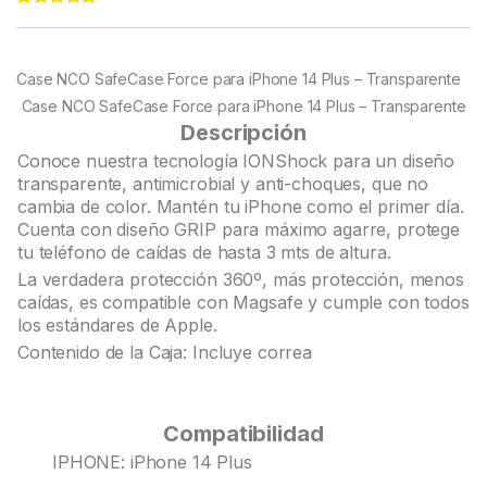
Rated
22
4.95
out of 5
based on
customer
Case NCO SafeCase Force para iPhone 14 Plus – Transparente
ratings
Case NCO SafeCase Force para iPhone 14 Plus – Transparente
Descripción
Conoce nuestra tecnología IONShock para un diseño
transparente, antimicrobial y anti-choques, que no
cambia de color. Mantén tu iPhone como el primer día.
Cuenta con diseño GRIP para máximo agarre, protege
tu teléfono de caídas de hasta 3 mts de altura.
La verdadera protección 360º, más protección, menos
caídas, es compatible con Magsafe y cumple con todos
los estándares de Apple.
Contenido de la Caja: Incluye correa
Compatibilidad
IPHONE: iPhone 14 Plus