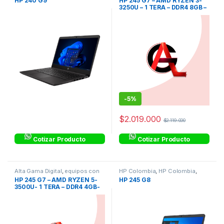
HP 240 G9
HP 245 G7 – AMD RYZEN 3-
HP Colombia
,
Linea Hogar
,
3250U – 1 TERA – DDR4 8GB –
Procesadores AMD
14″ – WINDOWS 10 PRO
-
5%
$
2.019.000
$
2.119.000
Cotizar Producto
Cotizar Producto
Alta Gama Digital
,
equipos con
HP Colombia
,
HP Colombia
,
Windows 10 Pro
,
HP Colombia
,
Laptops & Computers
HP 245 G7 – AMD RYZEN 5-
HP 245 G8
HP Colombia
,
Linea Hogar
,
3500U- 1 TERA – DDR4 4GB-
Procesadores AMD
14″ HD – WINDOWS 10 PRO