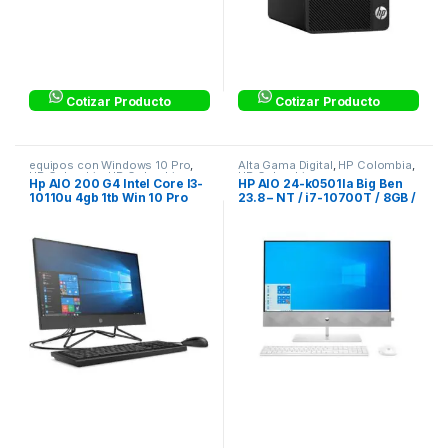
Cotizar Producto
Cotizar Producto
equipos con Windows 10 Pro
,
Alta Gama Digital
,
HP Colombia
,
HP Colombia
,
HP Colombia
HP Colombia
Hp AIO 200 G4 Intel Core I3-
HP AIO 24-k0501la Big Ben
10110u 4gb 1tb Win 10 Pro
23.8 – NT / i7-10700T / 8GB /
21.5″
SSD 512GB / UMA / Win
Advance / White
402J0LA#ABM