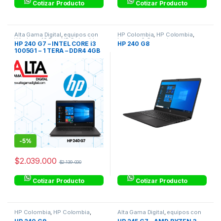
Cotizar Producto
Cotizar Producto
Alta Gama Digital
,
equipos con
HP Colombia
,
HP Colombia
,
Windows 10 Pro
,
HP Colombia
,
Laptops & Computers
HP 240 G7 – INTEL CORE i3
HP 240 G8
HP Colombia
,
Linea Hogar
,
1005G1 – 1 TERA – DDR4 4GB
Procesadores Intel® Core™ i3
– 14″ HD – WINDOWS 10 PRO
-
5%
$
2.039.000
$
2.139.000
Cotizar Producto
Cotizar Producto
HP Colombia
,
HP Colombia
,
Alta Gama Digital
,
equipos con
Laptops & Computers
Windows 10 Pro
,
HP Colombia
,