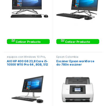
Cotizar Producto
Cotizar Producto
equipos con Windows 10 Pro
,
Epson Colombia
HP Colombia
,
HP Colombia
AIO HP 400 G6 23,8 Core i5-
Escáner Epson workforce
10500 W10 Pro 64 , 8GB, 512
ds-780n escáner
Garantia 1-1-1 4U936LT#ABM
documental de red 45
páginas por minuto 90
imágenes por minuto 5.000
escaneos diarios
B11B227201