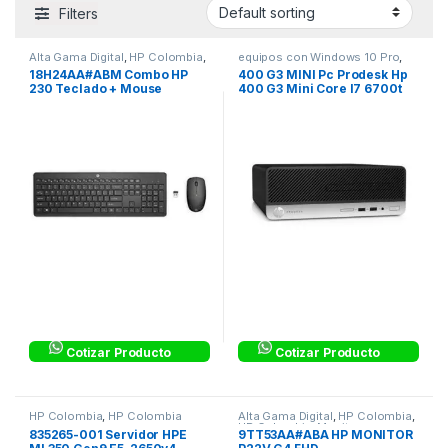
Filters
Alta Gama Digital
,
HP Colombia
,
equipos con Windows 10 Pro
,
HP Colombia
HP Colombia
,
HP Colombia
18H24AA#ABM Combo HP
400 G3 MINI Pc Prodesk Hp
230 Teclado + Mouse
400 G3 Mini Core I7 6700t
Inalambrico
500Gb 8Gb
Cotizar Producto
Cotizar Producto
HP Colombia
,
HP Colombia
Alta Gama Digital
,
HP Colombia
,
HP Colombia
,
Monitores
835265-001 Servidor HPE
9TT53AA#ABA HP MONITOR