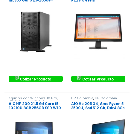
ML350 Gen9 E5-2650v4
P22V G4 FHD
32GB SFF Svr
Cotizar Producto
Cotizar Producto
equipos con Windows 10 Pro
,
HP Colombia
,
HP Colombia
HP Colombia
,
HP Colombia
AIO HP 200 21.5 G4 Core i5-
AIO Hp 205 G4, Amd Ryzen 5
10210U 8GB 256GB SSD W10
3500U, Ssd 512 Gb, Ddr4 8Gb
Pro – 325A7LA#ABM