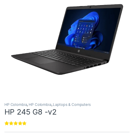
HP Colombia
,
HP Colombia
,
Laptops & Computers
HP 245 G8 -v2
Rated
11
4.91
out of 5