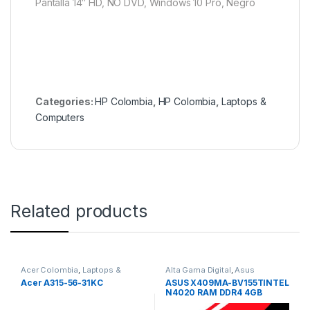
Pantalla 14″ HD, NO DVD, Windows 10 Pro, Negro
Categories:
HP Colombia
,
HP Colombia
,
Laptops &
Computers
Related products
Acer Colombia
,
Laptops &
Alta Gama Digital
,
Asus
Computers
Colombia
,
Laptops
,
Laptops &
Acer A315-56-31KC
ASUS X409MA-BV155TINTEL
Computers
N4020 RAM DDR4 4GB
500GB HDD