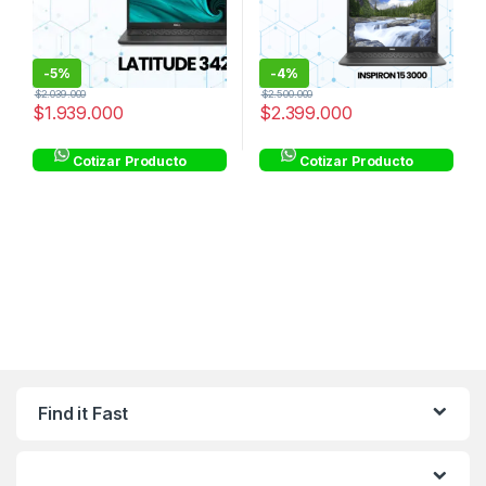
-
5%
-
4%
$
2.039.000
$
2.500.000
$
1.939.000
$
2.399.000
Cotizar Producto
Cotizar Producto
Find it Fast