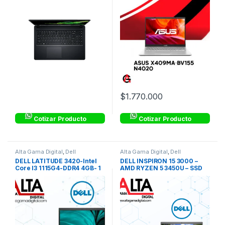
$
1.770.000
Cotizar Producto
Cotizar Producto
Alta Gama Digital
,
Dell
Alta Gama Digital
,
Dell
Colombia
,
Dell Colombia
,
Dell
Colombia
,
Dell Colombia
,
Dell
DELL LATITUDE 3420-Intel
DELL INSPIRON 15 3000 –
Latitude Corporativos
,
Equipos
Inspiron Corporativo
,
Equipos
Core I3 1115G4-DDR4 4GB- 1
AMD RYZEN 5 3450U – SSD
Corporativos
,
Laptops
,
Laptops
Corporativos
,
Laptops
,
Laptops
& Computers
,
Linea Hogar
,
& Computers
,
Linea Hogar
,
TERA- 14″ HD
256GB – DDR4 8GB – 15.6″ HD
Procesadores Intel®
,
Procesadores AMD
Procesadores Intel® Core™ i3