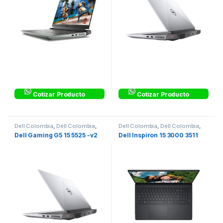
Cotizar Producto
Cotizar Producto
Dell Colombia
,
Dell Colombia
,
Dell Colombia
,
Dell Colombia
,
Laptops & Computers
Dell Inspiron Corporativo
,
Dell Gaming G5 15 5525 -v2
Dell Inspiron 15 3000 3511
Equipos Corporativos
,
Laptops
& Computers