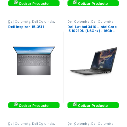
Cotizar Producto
Cotizar Producto
Dell Colombia
,
Dell Colombia
,
Dell Colombia
,
Dell Colombia
Dell Inspiron Corporativo
,
Dell Inspiron 15-3511
Dell Latitud 3410 – Intel Core
Equipos Corporativos
,
Laptops
I5 10210U (1.6Ghz) – 16Gb –
& Computers
256Gb Ssd – P129G-K6NW5
Cotizar Producto
Cotizar Producto
Dell Colombia
,
Dell Colombia
,
Dell Colombia
,
Dell Colombia
,
Dell Latitude Corporativos
,
Dell Latitude Corporativos
,