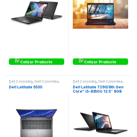
Cotizar Producto
Cotizar Producto
Dell Colombia
,
Dell Colombia
,
Dell Colombia
,
Dell Colombia
,
Dell Latitude Corporativos
,
Dell Latitude Corporativos
Dell Latitude 5530
Dell Latitude 7290/8th Gen
Laptops & Computers
Core™ i5-8350U 12.5″ 8GB
256GB SATA