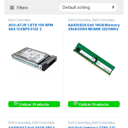
Filters
Dell Colombia
Dell Colombia
,
Dell Colombia
400-ATJR 1.8TB 10K RPM
AA810826 Dell 16GB Memory
SAS 12GBPS 512E 2
2Rx8 DDR4 RDIMM 3200MHz
Cotizar Producto
Cotizar Producto
Dell Colombia
,
Dell Colombia
Dell Colombia
,
Dell Colombia
,
equipos con Windows 10 Pro
AA810827 Dell 32GB 2RX4
AIO Dell Optiplex 7780 27’’