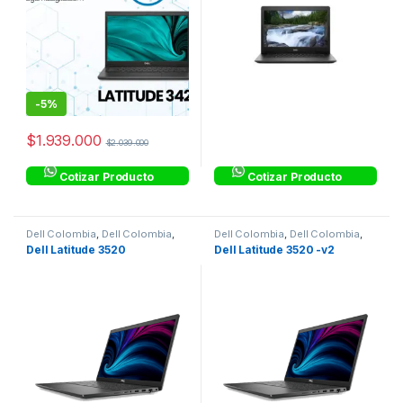
-
5%
$
1.939.000
$
2.039.000
Cotizar Producto
Cotizar Producto
Dell Colombia
,
Dell Colombia
,
Dell Colombia
,
Dell Colombia
,
Dell Latitude Corporativos
,
Dell Latitude Corporativos
,
Dell Latitude 3520
Dell Latitude 3520 -v2
Laptops & Computers
Laptops & Computers