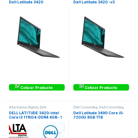
Dell Latitude 3420
Dell Latitude 3420 -v2
Laptops & Computers
Laptops & Computers
Cotizar Producto
Cotizar Producto
Alta Gama Digital
,
Dell
Dell Colombia
,
Dell Colombia
,
Colombia
,
Dell Colombia
,
Dell
Dell Latitude Corporativos
DELL LATITUDE 3420-Intel
Dell Latitude 3490 Core i5-
Latitude Corporativos
,
Equipos
Core I3 1115G4-DDR4 4GB- 1
7200U 8GB 1TB
Corporativos
,
Laptops
,
Laptops
& Computers
,
Linea Hogar
,
TERA- 14″ HD
Procesadores Intel®
,
Procesadores Intel® Core™ i3