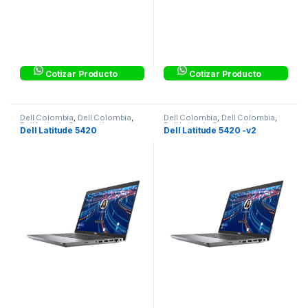
Cotizar Producto
Cotizar Producto
Dell Colombia
,
Dell Colombia
,
Dell Colombia
,
Dell Colombia
,
Dell Latitude Corporativos
,
Dell Latitude Corporativos
,
Dell Latitude 5420
Dell Latitude 5420 -v2
Laptops & Computers
Laptops & Computers