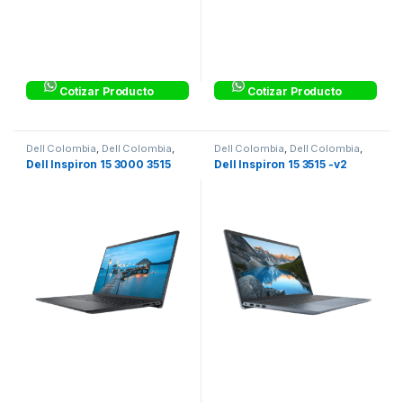
Cotizar Producto
Cotizar Producto
Dell Colombia
,
Dell Colombia
,
Dell Colombia
,
Dell Colombia
,
Dell Inspiron Corporativo
,
Dell Inspiron Corporativo
,
Dell Inspiron 15 3000 3515
Dell Inspiron 15 3515 -v2
Equipos Corporativos
,
Laptops
Equipos Corporativos
,
Laptops
& Computers
& Computers