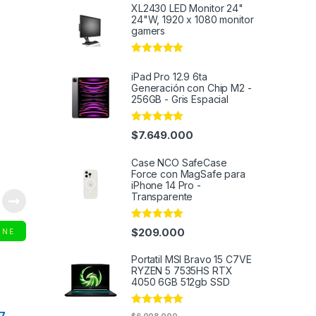
out of 5
XL2430 LED Monitor 24"
24"W, 1920 x 1080 monitor
gamers
Rated
4.91
out of 5
iPad Pro 12.9 6ta
Generación con Chip M2 -
256GB - Gris Espacial
Rated
5.00
$
7.649.000
out of 5
Case NCO SafeCase
Force con MagSafe para
iPhone 14 Pro -
Transparente
Rated
4.95
$
209.000
INE
out of 5
Portatil MSI Bravo 15 C7VE
RYZEN 5 7535HS RTX
4050 6GB 512gb SSD
Rated
4.91
27