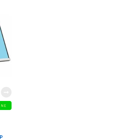
INE
P