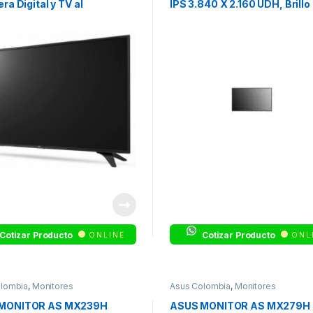
ra Digital y TV al
IPS 3.840 X 2.160 UDH, Brillo
oGARANTIA: 3 años
nit, Operación 24/7, Garantia
años en sitio
Cotizar Producto
Cotizar Producto
ONLINE
ONL
lombia
,
Monitores
Asus Colombia
,
Monitores
MONITOR AS MX239H
ASUS MONITOR AS MX279H