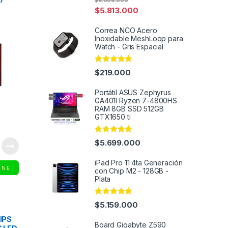
$
6.008.000
out of 5
$
5.813.000
Correa NCO Acero
Inoxidable MeshLoop para
Watch - Gris Espacial
Rated
4.97
$
219.000
out of 5
Portátil ASUS Zephyrus
GA401I Ryzen 7-4800HS
RAM 8GB SSD 512GB
GTX1650 ti
Rated
5.00
$
5.699.000
out of 5
iPad Pro 11 4ta Generación
INE
con Chip M2 - 128GB -
Plata
Rated
4.91
$
5.159.000
out of 5
IPS
Board Gigabyte Z590