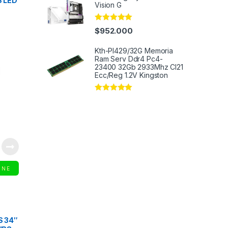
 LED
Vision G
Rated
5.00
$
952.000
out of 5
Kth-Pl429/32G Memoria
Ram Serv Ddr4 Pc4-
23400 32Gb 2933Mhz Cl21
Ecc/Reg 1.2V Kingston
Rated
5.00
out of 5
INE
S 34″