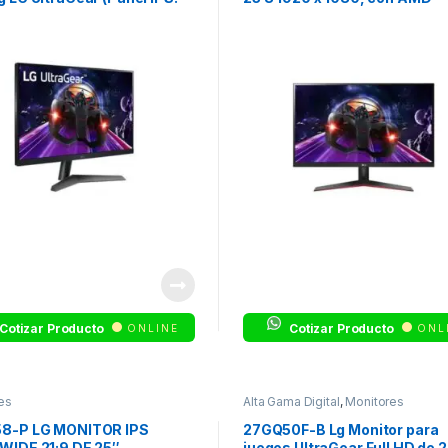
 1080 (FHD)
Cotizar Producto
Cotizar Producto
ONLINE
ONL
es
Alta Gama Digital
,
Monitores
8-P LG MONITOR IPS
27GQ50F-B Lg Monitor para
WIDE 21:9 DE 25″
juegos UltraGear Full HD de 