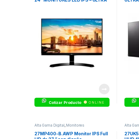
WIDE
MONIT
WIDE
Cotizar Producto
ONLINE
Alta Gama Digital
,
Monitores
Alta Gam
27MP400-B.AWP Monitor IPS Full
27UK5