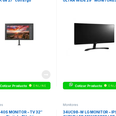
 de 27” con Ergo
ULTRA WIDE 29″ MONITORES
IPS – ULTRA WIDE
Cotizar Producto
Cotizar Producto
ONLINE
ONL
es
Monitores
40S MONITOR – TV 32″
34UC98-W LG MONITOR – IP