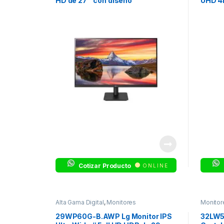
HD de 27 ” con diseño
UHD 4K
virtualmente sin bordes de 3
lados
Cotizar Producto
ONLINE
Alta Gama Digital
,
Monitores
Monitor
29WP60G-B.AWP Lg Monitor IPS
32LW5