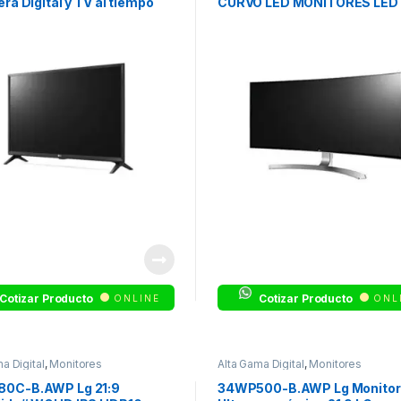
era Digital y TV al tiempo
CURVO LED MONITORES LED 
ULTRA WIDE
Cotizar Producto
Cotizar Producto
ONLINE
ONL
a Digital
,
Monitores
Alta Gama Digital
,
Monitores
0C-B.AWP Lg 21:9
34WP500-B.AWP Lg Monitor