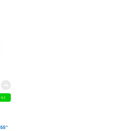
1080
INE
 55″