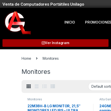
Venta de Computadores Portátiles Unilago
INICIO
PROMOCIONE
Ver Instagram
Home
Monitores
Monitores
Monitores
Alta Gam
22M38H-B LG MONITOR, 21,5″
24GN6
MONITORES LED IPS – ULTRA
gaming