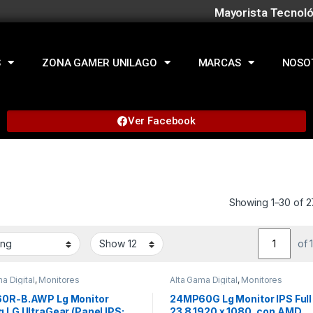
Mayorista Tecnoló
S
ZONA GAMER UNILAGO
MARCAS
NOSO
Ver Facebook
Showing 1–30 of 2
of 
a Digital
,
Monitores
Alta Gama Digital
,
Monitores
0R-B.AWP Lg Monitor
24MP60G Lg Monitor IPS Full
 LG UltraGear (Panel IPS:
23 8 1920 x 1080, con AMD