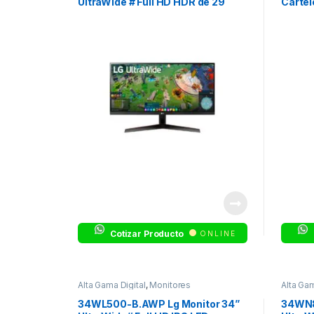
UltraWide # Full HD HDR de 29
Cartel
Cotizar Producto
ONLINE
Alta Gama Digital
,
Monitores
Alta Gam
34WL500-B.AWP Lg Monitor 34”
34WN8