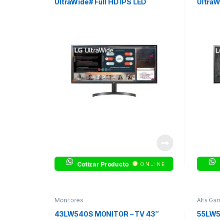
UltraWide# Full HD IPS LED
Ultra
USB-C 
Monito
Cotizar Producto
ONLINE
Monitores
Alta Gam
43LW540S MONITOR – TV 43″
55LW5