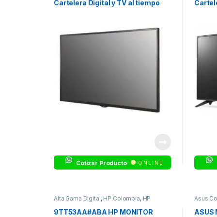
Cartelera Digital y TV al tiempo
Cartele
tiemp
Cotizar Producto
ONLINE
Alta Gama Digital
,
HP Colombia
,
HP
Asus Co
Colombia
,
Monitores
9TT53AA#ABA HP MONITOR
ASUS 