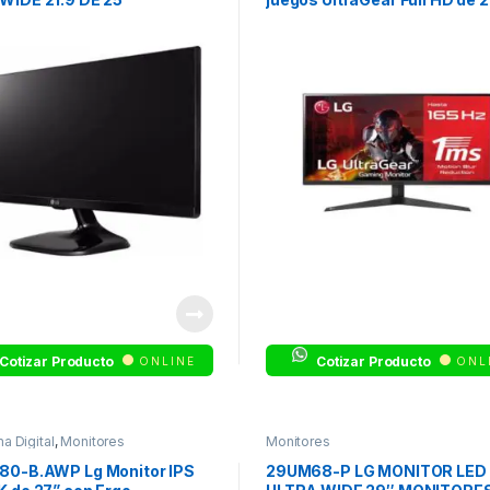
ORES LED IPS – ULTRA
Cotizar Producto
Cotizar Producto
ONLINE
ONL
a Digital
,
Monitores
Monitores
80-B.AWP Lg Monitor IPS
29UM68-P LG MONITOR LED 