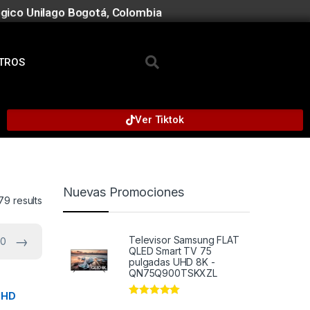
gico Unilago Bogotá, Colombia
TROS
Ver Tiktok
Nuevas Promociones
79 results
→
Televisor Samsung FLAT
10
QLED Smart TV 75
pulgadas UHD 8K -
QN75Q900TSKXZL
 HD
Rated
5.00