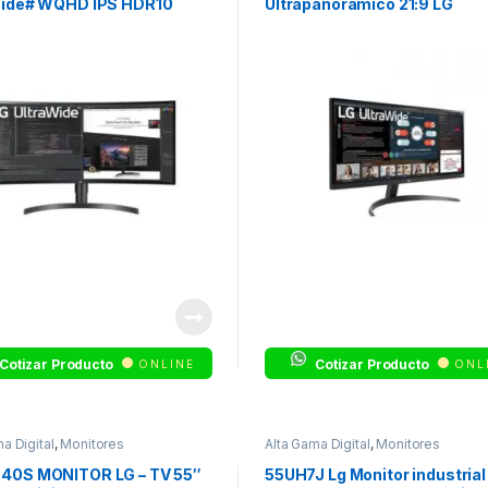
Wide# WQHD IPS HDR10
Ultrapanorámico 21:9 LG
3-Side Virtually Borderless
UltraWide (Panel IPS: 2560×
r,Curvo 4K
Cotizar Producto
Cotizar Producto
ONLINE
ONL
a Digital
,
Monitores
Alta Gama Digital
,
Monitores
40S MONITOR LG – TV 55″
55UH7J Lg Monitor industrial