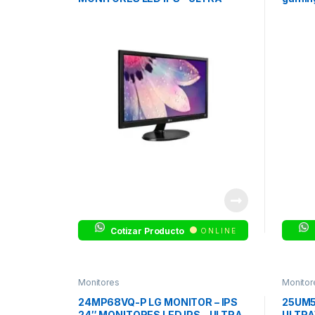
WIDE
1920 x
Cotizar Producto
ONLINE
Monitores
Monitor
24MP68VQ-P LG MONITOR – IPS
25UM5
24″ MONITORES LED IPS – ULTRA
ULTRA