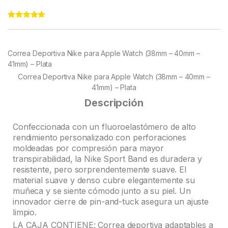
Rated
76
4.93
out of 5
based on
customer
Correa Deportiva Nike para Apple Watch (38mm – 40mm –
ratings
41mm) – Plata
Correa Deportiva Nike para Apple Watch (38mm – 40mm –
41mm) – Plata
Descripción
Confeccionada con un fluoroelastómero de alto
rendimiento personalizado con perforaciones
moldeadas por compresión para mayor
transpirabilidad, la Nike Sport Band es duradera y
resistente, pero sorprendentemente suave. El
material suave y denso cubre elegantemente su
muñeca y se siente cómodo junto a su piel. Un
innovador cierre de pin-and-tuck asegura un ajuste
limpio.
LA CAJA CONTIENE: Correa deportiva adaptables a