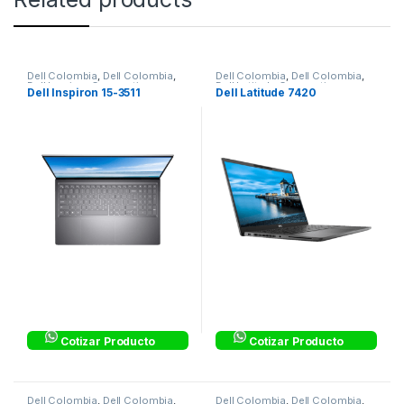
Dell Colombia
,
Dell Colombia
,
Dell Colombia
,
Dell Colombia
,
Dell Inspiron Corporativo
,
Dell Latitude Corporativos
,
Dell Inspiron 15-3511
Dell Latitude 7420
Equipos Corporativos
,
Laptops
Laptops & Computers
& Computers
Cotizar Producto
Cotizar Producto
Dell Colombia
,
Dell Colombia
,
Dell Colombia
,
Dell Colombia
,