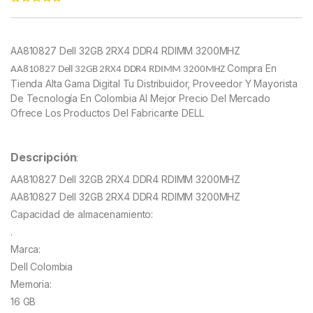
Rated
11
4.73
out of 5
based on
customer
AA810827 Dell 32GB 2RX4 DDR4 RDIMM 3200MHZ
ratings
Compra En
AA810827 Dell 32GB 2RX4 DDR4 RDIMM 3200MHZ
Tienda Alta Gama Digital Tu Distribuidor, Proveedor Y Mayorista
De Tecnología En Colombia Al Mejor Precio Del Mercado
Ofrece Los Productos Del Fabricante DELL
Descripción
:
AA810827 Dell 32GB 2RX4 DDR4 RDIMM 3200MHZ
AA810827 Dell 32GB 2RX4 DDR4 RDIMM 3200MHZ
Capacidad de almacenamiento:
.
Marca:
Dell Colombia
Memoria:
16 GB