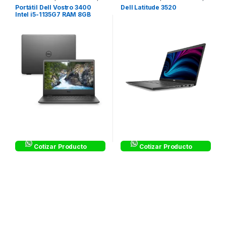
Dell Vostro Corporativos
,
Dell Latitude Corporativos
,
Portátil Dell Vostro 3400
Dell Latitude 3520
equipos con Windows 10 Pro
Laptops & Computers
Intel i5-1135G7 RAM 8GB
ROM 1TB 5,4 K 2,5 W10 Pro
14’’ – P132G-MGP01
Cotizar Producto
Cotizar Producto