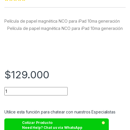
Rated
22
4.95
out of 5
based on
customer
Película de papel magnética NCO para iPad 10ma generación
ratings
Película de papel magnética NCO para iPad 10ma generación
$
129.000
Utilice esta función para chatear con nuestros Especialistas
Cotizar Producto
Need Help? Chat us via WhatsApp