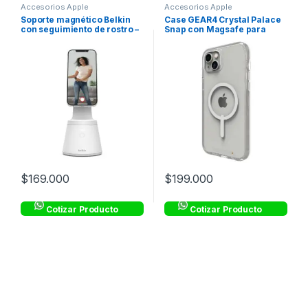
Accesorios Apple
Accesorios Apple
Soporte magnético Belkin
Case GEAR4 Crystal Palace
con seguimiento de rostro –
Snap con Magsafe para
Blanco
iPhone 14 Max –
Transparente
$
169.000
$
199.000
Cotizar Producto
Cotizar Producto