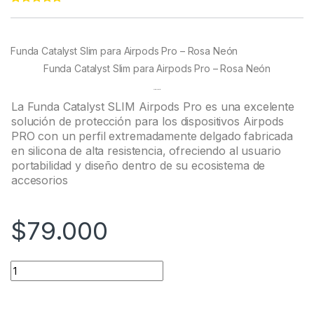
Rated
54
4.98
out of 5
based on
customer
Funda Catalyst Slim para Airpods Pro – Rosa Neón
ratings
Funda Catalyst Slim para Airpods Pro – Rosa Neón
Descripción
La Funda Catalyst SLIM Airpods Pro es una excelente
solución de protección para los dispositivos Airpods
PRO con un perfil extremadamente delgado fabricada
en silicona de alta resistencia, ofreciendo al usuario
portabilidad y diseño dentro de su ecosistema de
accesorios
$
79.000