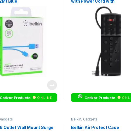
2Mt Blue
with Power Cord with
Ethernet/Cable/Satellite
Protection and 2.1A USB Cha
– Protector contra
sobretensiones – conectore
salida: 12
Cotizar Producto
Cotizar Producto
ONLINE
ONL
Gadgets
Belkin
,
Gadgets
 6 Outlet Wall Mount Surge
Belkin Air Protect Case