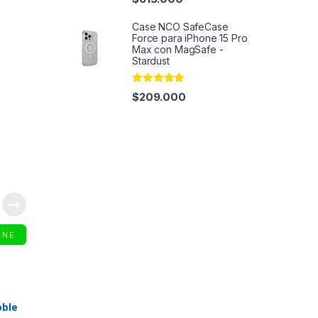
out of 5
Case NCO SafeCase
Force para iPhone 15 Pro
Max con MagSafe -
Stardust
Rated
4.91
$
209.000
out of 5
INE
oble