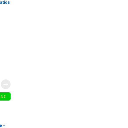
atios
INE
e –