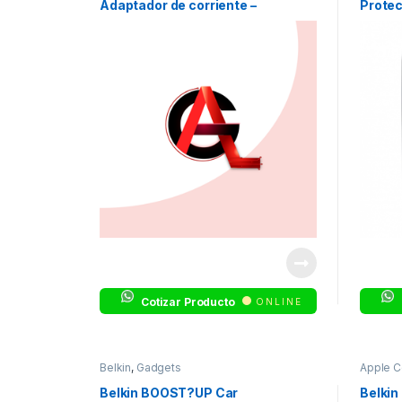
Adaptador de corriente –
Protec
automóvil
– Prot
sobret
salida:
Cotizar Producto
ONLINE
Belkin
,
Gadgets
Apple C
y tablet
Belkin BOOST?UP Car
Belkin