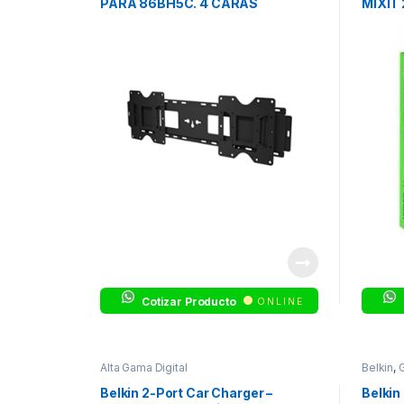
PARA 86BH5C. 4 CARAS
MIXIT 
Cotizar Producto
ONLINE
Alta Gama Digital
Belkin
,
Belkin 2-Port Car Charger –
Belkin