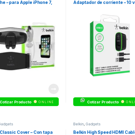
he – para Apple iPhone 7,
Adaptador de corriente – 10 v
ogle Pixel, Pixel XL; Huawei
P10, P9; Samsung Galaxy
8+
Cotizar Producto
Cotizar Producto
ONLINE
ONL
Gadgets
Belkin
,
Gadgets
 Classic Cover – Con tapa
Belkin High Speed HDMI Cabl