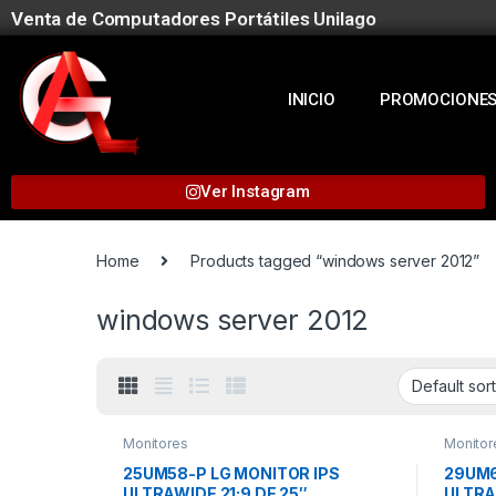
Venta de Computadores Portátiles Unilago
INICIO
PROMOCIONE
Ver Instagram
Home
Products tagged “windows server 2012”
windows server 2012
Monitores
Monitor
25UM58-P LG MONITOR IPS
29UM6
ULTRAWIDE 21:9 DE 25″
ULTRA