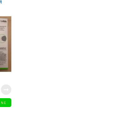
t
INE