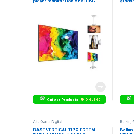
player monitor Doble 55EH5C
grados
Cotizar Producto
ONLINE
Alta Gama Digital
Belkin
,
BASE VERTICAL TIPO TOTEM
Belkin