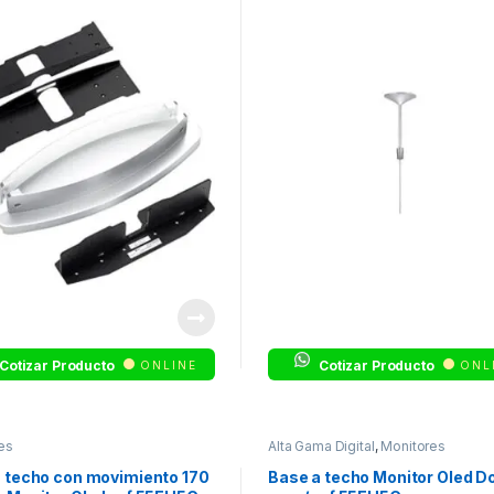
Cotizar Producto
Cotizar Producto
ONLINE
ONL
es
Alta Gama Digital
,
Monitores
 techo con movimiento 170
Base a techo Monitor Oled D