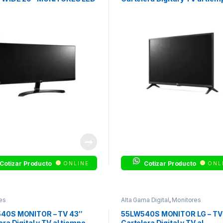
ULTRA WIDE
Cotizar Producto
Cotizar Producto
ONLINE
ONL
es
Alta Gama Digital
,
Monitores
40S MONITOR – TV 43″
55LW540S MONITOR LG – TV
era Digital y TV al tiempo
Cartelera Digital y TV al