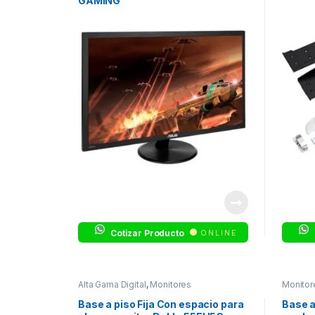
GAMING
BK/1MS/NA//DSUB+HDMI*2
Cotizar Producto
ONLINE
Alta Gama Digital
,
Monitores
Monitor
Base a piso Fija Con espacio para
Base a