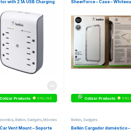
tor with 2.1A USB Charging
SheerForce – Case – Whiteou
ector contra
ensiones – conectores de
 8
Cotizar Producto
Cotizar Producto
ONLINE
ONL
olombia
,
Belkin
,
Gadgets
,
Móviles
Belkin
,
Gadgets
as
 Car Vent Mount – Soporte
Belkin Cargador doméstico –