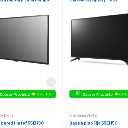
tiempoGARANTIA: 3 años
Cotizar Producto
Cotizar Producto
ONLINE
ONL
a Digital
Alta Gama Digital
 pared fija ref 55EH5C
Base a piso Fija 55EH5C