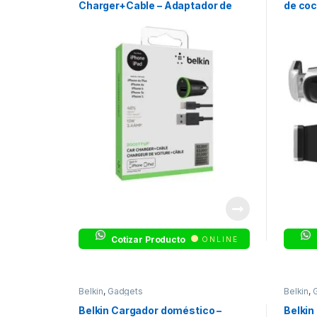
Charger+Cable – Adaptador de
de coc
corriente – automóvil
SE; Go
Nova, 
S8, S
Cotizar Producto
ONLINE
Belkin
,
Gadgets
Belkin
,
Belkin Cargador doméstico –
Belkin