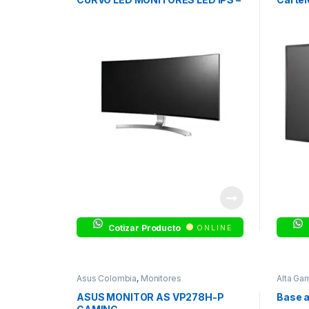
ULTRA WIDE
Cotizar Producto
ONLINE
Asus Colombia
,
Monitores
Alta Gam
ASUS MONITOR AS VP278H-P
Base a