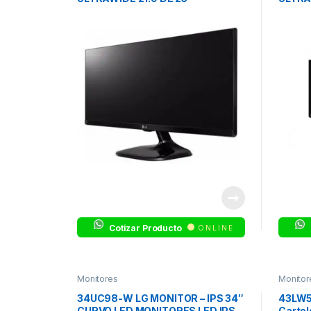
MONITORES LED IPS – ULTRA
IPS – 
WIDE
Cotizar Producto
ONLINE
Monitores
Monitor
34UC98-W LG MONITOR – IPS 34″
43LW5
CURVO LED MONITORES LED IPS –
Cartel