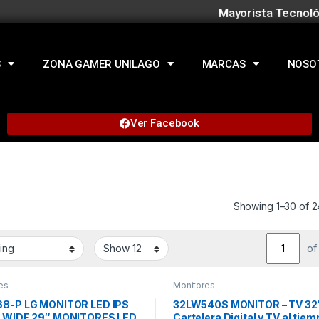
Mayorista Tecnoló
S
ZONA GAMER UNILAGO
MARCAS
NOSO
Ver Facebook
Showing 1–30 of 2
of
es
Monitores
8-P LG MONITOR LED IPS
32LW540S MONITOR – TV 32
 WIDE 29″ MONITORES LED
Cartelera Digital y TV al tiem