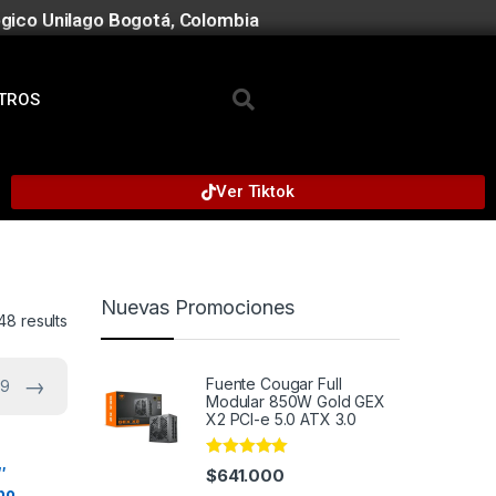
gico Unilago Bogotá, Colombia
TROS
Ver Tiktok
Nuevas Promociones
48 results
→
Fuente Cougar Full
 9
Modular 850W Gold GEX
X2 PCI-e 5.0 ATX 3.0
Rated
5.00
″
$
641.000
out of 5
po