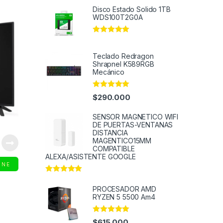
out of 5
Disco Estado Solido 1TB
WDS100T2G0A
Rated
4.91
out of 5
Teclado Redragon
Shrapnel K589RGB
Mecánico
Rated
4.91
$
290.000
out of 5
SENSOR MAGNETICO WIFI
DE PUERTAS-VENTANAS
DISTANCIA
MAGENTICO15MM
COMPATIBLE
ALEXA/ASISTENTE GOOGLE
INE
Rated
5.00
out of 5
PROCESADOR AMD
RYZEN 5 5500 Am4
Rated
4.91
$
615.000