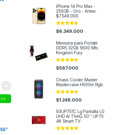
iPhone 14 Pro Max -
256GB - Oro - Antes:
$7.549.000
Rated
4.86
$
6.349.000
out of 5
Memoria para Portatil
DDR5 32GB 5600 Mts
Kingston Fury
Rated
5.00
$
567.000
out of 5
Chasis Cooler Master
Mastercase H500m Rgb
Rated
4.82
$
1.248.000
INE
out of 5
50UP751C Lg Pantalla LG
UHD AI ThinQ 50'' UP75
4K Smart TV
 55″
Rated
4.91