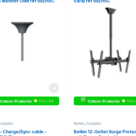
 Monitor Oled ref 55EH5C
cara/ ref 55EH5C
Cotizar Producto
Cotizar Producto
ONLINE
ONL
Gadgets
Belkin
,
Gadgets
 – Charge/Sync cable –
Belkin 12-Outlet Surge Prote