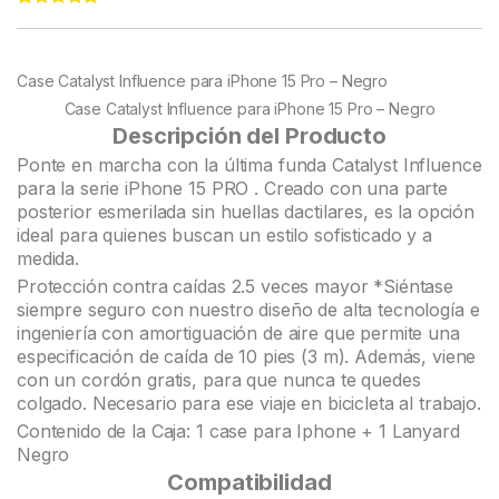
Rated
22
4.95
out of 5
based on
customer
Case Catalyst Influence para iPhone 15 Pro – Negro
ratings
Case Catalyst Influence para iPhone 15 Pro – Negro
Descripción del Producto
Ponte en marcha con la última funda Catalyst Influence
para la serie iPhone 15 PRO . Creado con una parte
posterior esmerilada sin huellas dactilares, es la opción
ideal para quienes buscan un estilo sofisticado y a
medida.
Protección contra caídas 2.5 veces mayor *Siéntase
siempre seguro con nuestro diseño de alta tecnología e
ingeniería con amortiguación de aire que permite una
especificación de caída de 10 pies (3 m). Además, viene
con un cordón gratis, para que nunca te quedes
colgado. Necesario para ese viaje en bicicleta al trabajo.
Contenido de la Caja: 1 case para Iphone + 1 Lanyard
Negro
Compatibilidad