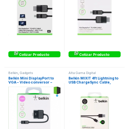
Cotizar Producto
Cotizar Producto
Belkin
,
Gadgets
Alta Gama Digital
Belkin Mini DisplayPort to
Belkin MIXIT 4ft Lightning to
VGA – Vídeo conversor –
USB ChargeSync Cable,
DisplayPort
Black – Cable Lightning –
Lightning (M) a USB (M)