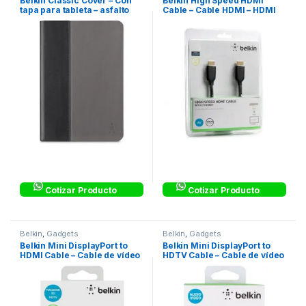
Belkin Classic Cover – Con
Belkin High Speed HDMI
tapa para tableta – asfalto
Cable – Cable HDMI – HDMI
(M) a HDMI (M)
Cotizar Producto
Cotizar Producto
Belkin
,
Gadgets
Belkin
,
Gadgets
Belkin Mini DisplayPort to
Belkin Mini DisplayPort to
HDMI Cable – Cable de vídeo
HDTV Cable – Cable de vídeo
– DisplayPort / HDMI
– DisplayPort / HDMI