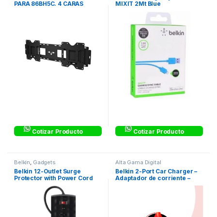
PARA 86BH5C. 4 CARAS
MIXIT 2Mt Blue
Cotizar Producto
Cotizar Producto
Belkin
,
Gadgets
Alta Gama Digital
Belkin 12-Outlet Surge
Belkin 2-Port Car Charger –
Protector with Power Cord
Adaptador de corriente –
with Ethernet/Cable/Satellite
automóvil
Protection and 2.1A USB
Charging – Protector contra
sobretensiones – conectores
de salida: 12