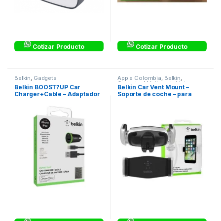
Cotizar Producto
Cotizar Producto
Belkin
,
Gadgets
Apple Colombia
,
Belkin
,
Gadgets
,
Móviles y tabletas
Belkin BOOST?UP Car
Belkin Car Vent Mount –
Charger+Cable – Adaptador
Soporte de coche – para
de corriente – automóvil
Apple iPhone 7, SE; Google
Pixel, Pixel XL; Huawei Nova,
P10, P9; Samsung Galaxy S8,
S8+