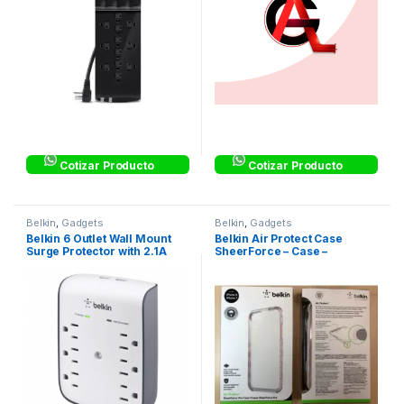
Cotizar Producto
Cotizar Producto
Belkin
,
Gadgets
Belkin
,
Gadgets
Belkin 6 Outlet Wall Mount
Belkin Air Protect Case
Surge Protector with 2.1A
SheerForce – Case –
USB Charging – Protector
Whiteout
contra sobretensiones –
conectores de salida: 8