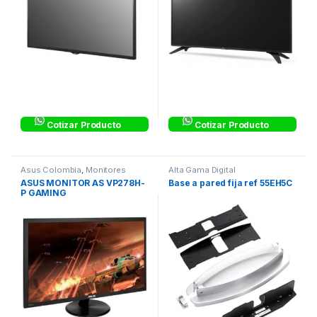
Cotizar Producto
Cotizar Producto
Asus Colombia
,
Monitores
Alta Gama Digital
ASUS MONITOR AS VP278H-
Base a pared fija ref 55EH5C
P GAMING
BK/1MS/NA//DSUB+HDMI*2