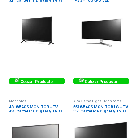
32″ Cartelera Digital y TV al
IPS 34″ CURVO LED
tiempo
MONITORES LED IPS – ULTRA
WIDE
Cotizar Producto
Cotizar Producto
Monitores
Alta Gama Digital
,
Monitores
43LW540S MONITOR – TV
55LW540S MONITOR LG – TV
43″ Cartelera Digital y TV al
55″ Cartelera Digital y TV al
tiempo
tiempoGARANTIA: 3 años