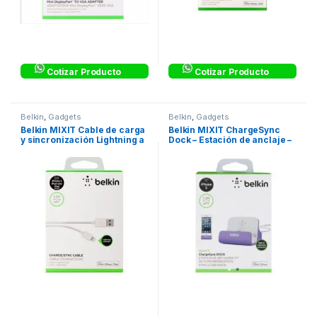
Cotizar Producto
Cotizar Producto
Belkin
,
Gadgets
Belkin
,
Gadgets
Belkin MIXIT Cable de carga
Belkin MIXIT ChargeSync
y sincronización Lightning a
Dock – Estación de anclaje –
USB – Cable Lightning –
púrpura
Lightning (M) a USB (M)