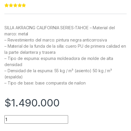
Rated
11
5.00
out of 5
based on
customer
SILLA AKRACING CALIFORNIA SERIES-TAHOE
– Material del
ratings
marco: metal
– Revestimiento del marco: pintura negra anticorrosiva
– Material de la funda de la silla: cuero PU de primera calidad en
la parte delantera y trasera
– Tipo de espuma: espuma moldeadora de molde de alta
densidad
– Densidad de la espuma: 55 kg / m³ (asiento) 50 kg / m³
(espalda)
– Tipo de base: base compuesta de nailon
$
1.490.000