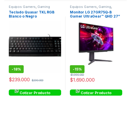
Equipos Gamers
,
Gaming
Equipos Gamers
,
Gaming
,
Monitores
Teclado Quasar TKL RGB
Monitor LG 27GR75Q-B
Blanco o Negro
Gamer UltraGear™ QHD 27”
165 Hz 1 ms GtG HDR10
sRGB99%
-
18%
-
15%
$
1.990.000
$
239.000
$
1.690.000
$
290.000
Cotizar Producto
Cotizar Producto