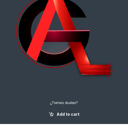
¿Tienes dudas?
¡Contáctanos!
+57 3112222643
Add to cart