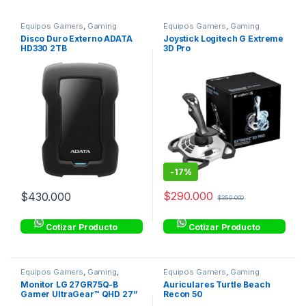
Equipos Gamers
,
Gaming
Equipos Gamers
,
Gaming
Disco Duro Externo ADATA
Joystick Logitech G Extreme
HD330 2TB
3D Pro
-
17%
$
290.000
$
430.000
$
350.000
Cotizar Producto
Cotizar Producto
Equipos Gamers
,
Gaming
,
Equipos Gamers
,
Gaming
Monitores
Monitor LG 27GR75Q-B
Auriculares Turtle Beach
Gamer UltraGear™ QHD 27”
Recon 50
165 Hz 1 ms GtG HDR10