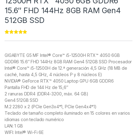
12500H RTX™ 4050 6GB GDDR6
15.6″ FHD 144Hz 8GB RAM Gen4
512GB SSD
Rated
11
4.91
out of 5
based on
customer
GIGABYTE G5 MF Intel® Core™ i5-12500H RTX™ 4050 6GB
ratings
GDDR6 15.6″ FHD 144Hz 8GB RAM Gen4 512GB SSD
Procesador
Intel® Core™ i5-12500H de 12.ª generación 4,5 GHz (18 MB de
caché, hasta 4,5 GHz, 4 núcleos P y 8 núcleos E)
NVIDIA® GeForce RTX™ 4050 Laptop GPU 6GB GDDR6
Pantalla FHD de 144 Hz de 15,6″
2 ranuras DDR4 (DDR4-3200, máx. 64 GB)
Gen4 512GB SSD
M.2 2280 x 2 (PCIe Gen3x4*1, PCIe Gen4x4*1)
Teclado de tamaño completo iluminado en 15 colores en varios
idiomas con teclado numérico
LAN: 1 GB
WIFI: Intel® Wi-Fi 6E