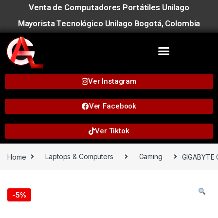
Venta de Computadores Portátiles Unilago
Mayorista Tecnológico Unilago Bogotá, Colombia
Ver Instagram
Ver Facebook
Ver Tiktok
Home
Laptops & Computers
Gaming
GIGABYTE 
-
5%