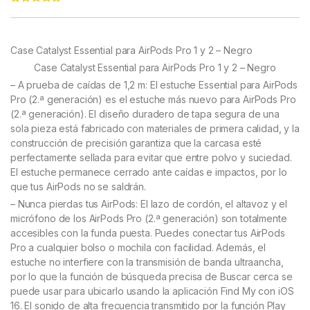
Rated
22
4.91
out of 5
based on
customer
Case Catalyst Essential para AirPods Pro 1 y 2 – Negro
ratings
Case Catalyst Essential para AirPods Pro 1 y 2 – Negro
– A prueba de caídas de 1,2 m: El estuche Essential para AirPods
Pro (2.ª generación) es el estuche más nuevo para AirPods Pro
(2.ª generación). El diseño duradero de tapa segura de una
sola pieza está fabricado con materiales de primera calidad, y la
construcción de precisión garantiza que la carcasa esté
perfectamente sellada para evitar que entre polvo y suciedad.
El estuche permanece cerrado ante caídas e impactos, por lo
que tus AirPods no se saldrán.
– Nunca pierdas tus AirPods: El lazo de cordón, el altavoz y el
micrófono de los AirPods Pro (2.ª generación) son totalmente
accesibles con la funda puesta. Puedes conectar tus AirPods
Pro a cualquier bolso o mochila con facilidad. Además, el
estuche no interfiere con la transmisión de banda ultraancha,
por lo que la función de búsqueda precisa de Buscar cerca se
puede usar para ubicarlo usando la aplicación Find My con iOS
16. El sonido de alta frecuencia transmitido por la función Play