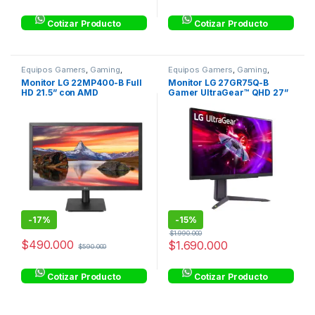
Cotizar Producto
Cotizar Producto
Equipos Gamers
,
Gaming
,
Equipos Gamers
,
Gaming
,
Monitores
Monitores
Monitor LG 22MP400-B Full
Monitor LG 27GR75Q-B
HD 21.5” con AMD
Gamer UltraGear™ QHD 27”
FreeSync™
165 Hz 1 ms GtG HDR10
sRGB99%
-
17%
-
15%
$
1.990.000
$
490.000
$
1.690.000
$
590.000
Cotizar Producto
Cotizar Producto