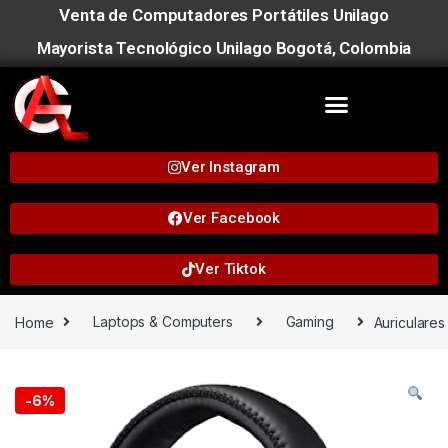
Venta de Computadores Portátiles Unilago
Mayorista Tecnológico Unilago Bogotá, Colombia
Ver Instagram
Ver Facebook
Ver Tiktok
Home
Laptops & Computers
Gaming
Auriculares
-
6%