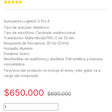
Rated
11
4.91
out of 5
based on
customer
Auriculares Logitech G Pro X
ratings
Tipo de auricular: Alámbrico.
Tipo de micrófono: Cardioide unidireccional.
Transductor: Malla híbrida PRO-G de 50 mm
Respuesta de frecuencia: 20 Hz-20 kHz
Horquilla: Aluminio
Diadema: Acero
Almohadillas de audífonos y diadema: Piel sintética y espuma
viscoelástica
*el precio del producto no incluye el envío, este gasto va a
cargo del comprador.
$
650.000
$
690.000