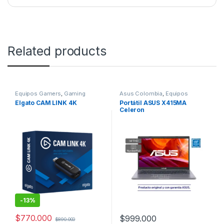
Related products
Equipos Gamers
,
Gaming
Asus Colombia
,
Equipos
Gamers
,
Gaming
Elgato CAM LINK 4K
Portátil ASUS X415MA
Celeron
-
13%
$
770.000
$
999.000
$
890.000