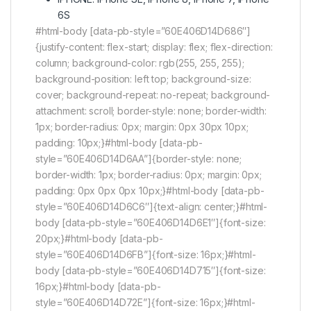
6S
#html-body [data-pb-style=”60E406D14D686″]
{justify-content: flex-start; display: flex; flex-direction:
column; background-color: rgb(255, 255, 255);
background-position: left top; background-size:
cover; background-repeat: no-repeat; background-
attachment: scroll; border-style: none; border-width:
1px; border-radius: 0px; margin: 0px 30px 10px;
padding: 10px;}#html-body [data-pb-
style=”60E406D14D6AA”]{border-style: none;
border-width: 1px; border-radius: 0px; margin: 0px;
padding: 0px 0px 0px 10px;}#html-body [data-pb-
style=”60E406D14D6C6″]{text-align: center;}#html-
body [data-pb-style=”60E406D14D6E1″]{font-size:
20px;}#html-body [data-pb-
style=”60E406D14D6FB”]{font-size: 16px;}#html-
body [data-pb-style=”60E406D14D715″]{font-size:
16px;}#html-body [data-pb-
style=”60E406D14D72E”]{font-size: 16px;}#html-