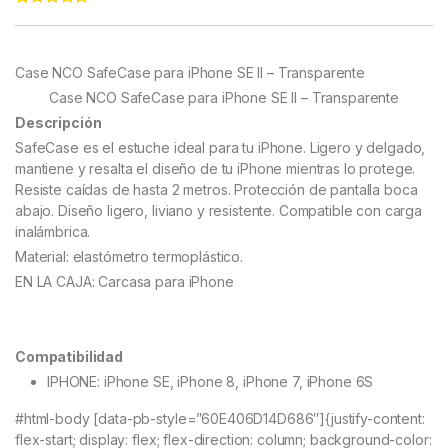
Rated
76
4.97
out of 5
based on
customer
Case NCO SafeCase para iPhone SE II – Transparente
ratings
Case NCO SafeCase para iPhone SE II – Transparente
Descripción
SafeCase es el estuche ideal para tu iPhone. Ligero y delgado,
mantiene y resalta el diseño de tu iPhone mientras lo protege.
Resiste caídas de hasta 2 metros. Protección de pantalla boca
abajo. Diseño ligero, liviano y resistente. Compatible con carga
inalámbrica.
Material: elastómetro termoplástico.
EN LA CAJA: Carcasa para iPhone
Compatibilidad
IPHONE: iPhone SE, iPhone 8, iPhone 7, iPhone 6S
#html-body [data-pb-style=”60E406D14D686″]{justify-content:
flex-start; display: flex; flex-direction: column; background-color: