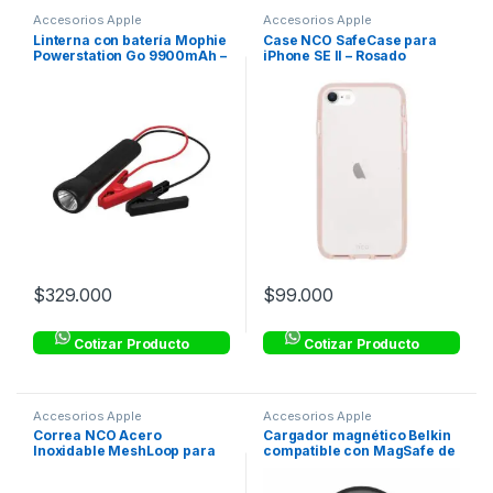
Accesorios Apple
Accesorios Apple
Linterna con batería Mophie
Case NCO SafeCase para
Powerstation Go 9900mAh –
iPhone SE II – Rosado
Negro
$
329.000
$
99.000
Cotizar Producto
Cotizar Producto
Accesorios Apple
Accesorios Apple
Correa NCO Acero
Cargador magnético Belkin
Inoxidable MeshLoop para
compatible con MagSafe de
Watch – Oro
7.5w – Negro