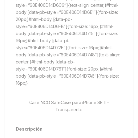
style=”60E406D14D6C6″]{text-align: center;}#html-
body [data-pb-style=”60E406D14D6E1″]{font-size:
20px;}#html-body [data-pb-
style=”60E406D14D6FB”]{font-size: 16px;}#html-
body [data-pb-style=”60E406D14D715″]{font-size:
16px;}#html-body [data-pb-
style=”60E406D14D72E”]{font-size: 16px;}#html-
body [data-pb-style=”60E406D14D748″]{text-align:
center;}#html-body [data-pb-
style=”60E406D14D761″]{font-size: 20px;}#html-
body [data-pb-style=”60E406D14D7A6″]{font-size:
16px;}
Case NCO SafeCase para iPhone SE II –
Transparente
Descripción