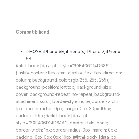
Compatibilidad
IPHONE: iPhone SE, iPhone 8, iPhone 7, iPhone
6S
#html-body [data-pb-style=”60E406D14D686″]
{justify-content: flex-start; display: flex; flex-direction:
column; background-color: rgb(255, 255, 255);
background-position: left top; background-size:
cover; background-repeat: no-repeat; background-
attachment: scroll; border-style: none; border-width:
1px; border-radius: 0px; margin: 0px 30px 10px;
padding: 10px;}#html-body [data-pb-
style=”60E406D14D6AA”]{border-style: none;
border-width: 1px; border-radius: 0px; margin: 0px;
padding: 0px 0px 0px 10px;}#html-body [data-pb-