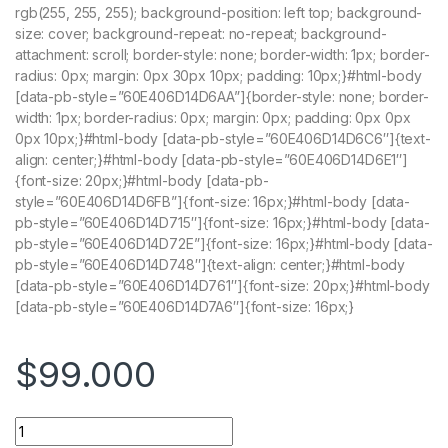
rgb(255, 255, 255); background-position: left top; background-
size: cover; background-repeat: no-repeat; background-
attachment: scroll; border-style: none; border-width: 1px; border-
radius: 0px; margin: 0px 30px 10px; padding: 10px;}#html-body
[data-pb-style=”60E406D14D6AA”]{border-style: none; border-
width: 1px; border-radius: 0px; margin: 0px; padding: 0px 0px
0px 10px;}#html-body [data-pb-style=”60E406D14D6C6″]{text-
align: center;}#html-body [data-pb-style=”60E406D14D6E1″]
{font-size: 20px;}#html-body [data-pb-
style=”60E406D14D6FB”]{font-size: 16px;}#html-body [data-
pb-style=”60E406D14D715″]{font-size: 16px;}#html-body [data-
pb-style=”60E406D14D72E”]{font-size: 16px;}#html-body [data-
pb-style=”60E406D14D748″]{text-align: center;}#html-body
[data-pb-style=”60E406D14D761″]{font-size: 20px;}#html-body
[data-pb-style=”60E406D14D7A6″]{font-size: 16px;}
$
99.000