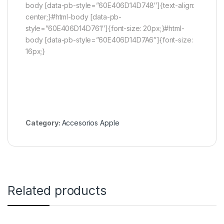
body [data-pb-style=”60E406D14D748″]{text-align:
center;}#html-body [data-pb-
style=”60E406D14D761″]{font-size: 20px;}#html-
body [data-pb-style=”60E406D14D7A6″]{font-size:
16px;}
Category:
Accesorios Apple
Related products