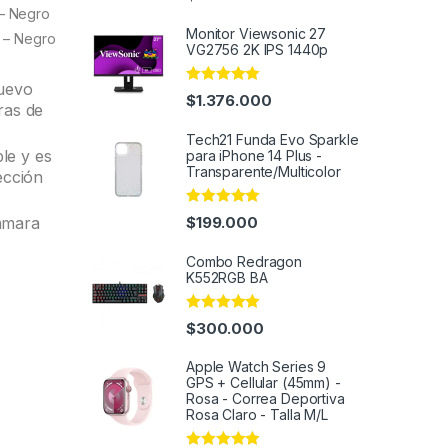
out of 5
 – Negro
Monitor Viewsonic 27
s – Negro
VG2756 2K IPS 1440p
nuevo
Rated
4.82
$
1.376.000
ras de
out of 5
Tech21 Funda Evo Sparkle
le y es
para iPhone 14 Plus -
Transparente/Multicolor
ección
Rated
4.91
$
199.000
cámara
out of 5
Combo Redragon
K552RGB BA
Rated
4.91
$
300.000
out of 5
Apple Watch Series 9
GPS + Cellular (45mm) -
Rosa - Correa Deportiva
Rosa Claro - Talla M/L