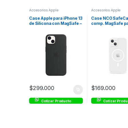
Accesorios Apple
Accesorios Apple
Case Apple para iPhone 13
Case NCO SafeCa
de Silicona con MagSafe –
comp. MagSafe p
Negro
iPhone 13 – Crysta
$
299.000
$
169.000
Cotizar Producto
Cotizar Produ