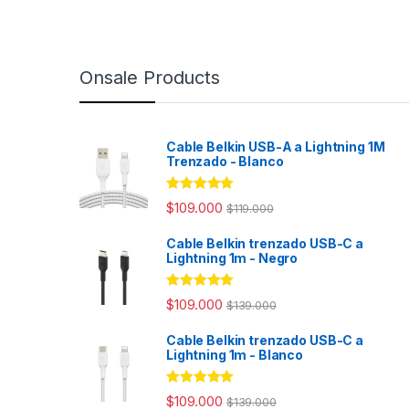
Onsale Products
Cable Belkin USB-A a Lightning 1M
Trenzado - Blanco
Rated
4.98
$
109.000
$
119.000
out of 5
Cable Belkin trenzado USB-C a
Lightning 1m - Negro
Rated
4.94
$
109.000
$
139.000
out of 5
Cable Belkin trenzado USB-C a
Lightning 1m - Blanco
Rated
4.98
$
109.000
$
139.000
out of 5