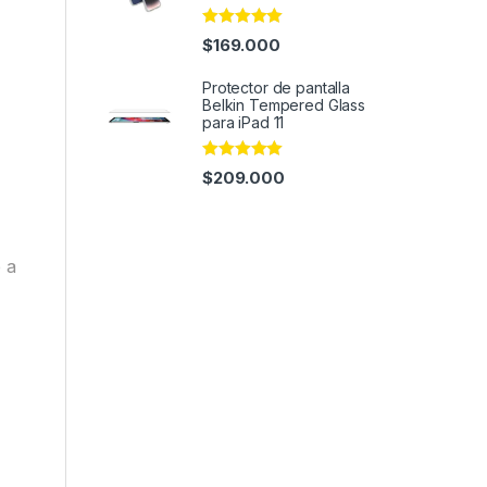
Rated
4.95
$
169.000
out of 5
Protector de pantalla
Belkin Tempered Glass
para iPad 11
Rated
4.93
$
209.000
out of 5
 a