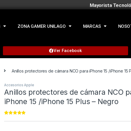
Mayorista Tecnoló
S
ZONA GAMER UNILAGO
MARCAS
NOSO
Ver Facebook
Anillos protectores de cámara NCO para iPhone 15 /iPhone 15 
Accesorios Apple
Anillos protectores de cámara NCO p
iPhone 15 /iPhone 15 Plus – Negro
Rated
22
4.95
out of 5
based on