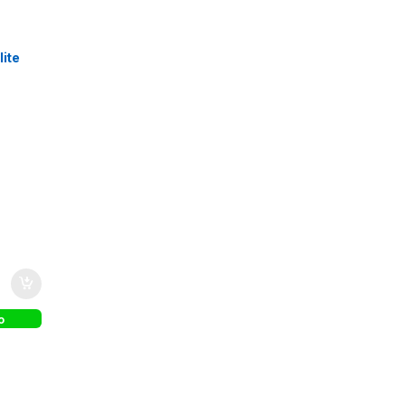
lite
GG
o