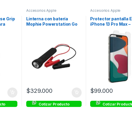
Accesorios Apple
Accesorios Apple
se Grip
Linterna con batería
Protector pantalla E
ara
Mophie Powerstation Go
iPhone 13 Pro Max –
l
9900mAh – Negro
Transparente – ZA
$
329.000
$
99.000
cto
Cotizar Producto
Cotizar Product