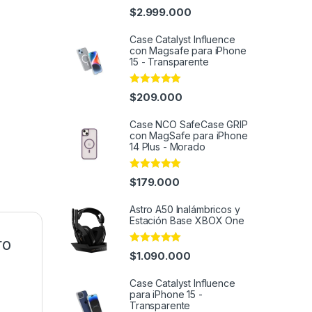
Rated
4.95
$
2.999.000
out of 5
Case Catalyst Influence
con Magsafe para iPhone
15 - Transparente
Rated
4.95
$
209.000
out of 5
Case NCO SafeCase GRIP
con MagSafe para iPhone
14 Plus - Morado
Rated
5.00
$
179.000
out of 5
Astro A50 Inalámbricos y
Estación Base XBOX One
ro
Rated
4.82
$
1.090.000
out of 5
Case Catalyst Influence
para iPhone 15 -
Transparente