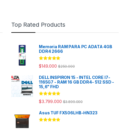
Top Rated Products
Memoria RAM PARA PC ADATA 4GB
DDR4 2666
Rated
5.00
$
149.000
$
250.000
out of 5
DELL INSPIRON 15 - INTEL CORE I7-
1165G7 - RAM 16 GB DDR4- 512 SSD -
15,6" FHD
Rated
5.00
$
3.799.000
$
3.899.000
out of 5
Asus TUF FX506LHB-HN323
Rated
5.00
out of 5