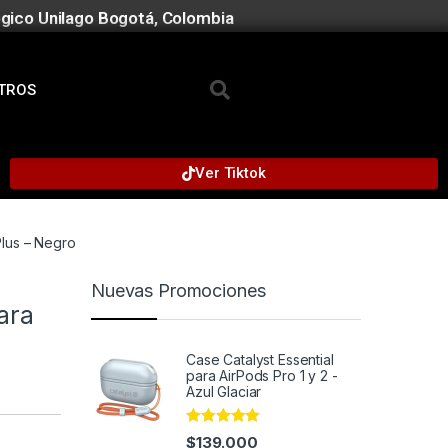
gico Unilago Bogotá, Colombia
TROS
Ver Tiktok
Plus – Negro
Nuevas Promociones
ara
Case Catalyst Essential
para AirPods Pro 1 y 2 -
Azul Glaciar
Rated
4.95
$
139.000