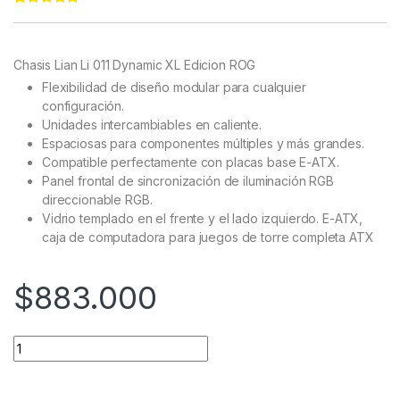
Rated
11
4.91
out of 5
based on
customer
Chasis Lian Li 011 Dynamic XL Edicion ROG
ratings
Flexibilidad de diseño modular para cualquier
configuración.
Unidades intercambiables en caliente.
Espaciosas para componentes múltiples y más grandes.
Compatible perfectamente con placas base E-ATX.
Panel frontal de sincronización de iluminación RGB
direccionable RGB.
Vidrio templado en el frente y el lado izquierdo. E-ATX,
caja de computadora para juegos de torre completa ATX
$
883.000