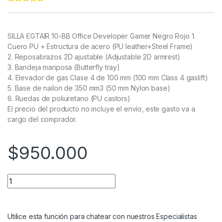
Rated
11
4.91
out of 5
based on
customer
SILLA EGTAIR 10-BB Office Developer Gamer Negro Rojo
1.
ratings
Cuero PU + Estructura de acero (PU leather+Steel Frame)
2. Reposabrazos 2D ajustable (Adjustable 2D armrest)
3. Bandeja mariposa (Butterfly tray)
4. Elevador de gas Clase 4 de 100 mm (100 mm Class 4 gaslift)
5. Base de nailon de 350 mm3 (50 mm Nylon base)
6. Ruedas de poliuretano (PU castors)
El precio del producto no incluye el envío, este gasto va a
cargo del comprador.
$
950.000
Utilice esta función para chatear con nuestros Especialistas