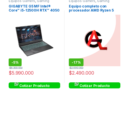
Equipos Gamers
,
Gaming
Equipos Gamers
,
Gaming
GIGABYTE G5 MF Intel®
Equipo completo con
Core™ i5-12500H RTX™ 4050
procesador AMD Ryzen 5
6GB GDDR6 15.6″ FHD 144Hz
5600G
8GB RAM Gen4 512GB SSD
-
5%
-
17%
$
6.300.000
$
2.990.000
$
5.990.000
$
2.490.000
Cotizar Producto
Cotizar Producto