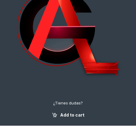
¿Tienes dudas?
¡Contáctanos!
+57 3112222643
Add to cart