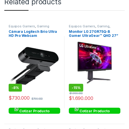
Related products
Equipos Gamers
,
Gaming
Equipos Gamers
,
Gaming
,
Monitores
Cámara Logitech Brio Ultra
Monitor LG 27GR75Q-B
HD Pro Webcam
Gamer UltraGear™ QHD 27”
165 Hz 1 ms GtG HDR10
sRGB99%
-
8%
-
15%
$
1.990.000
$
730.000
$
1.690.000
$
790.000
Cotizar Producto
Cotizar Producto