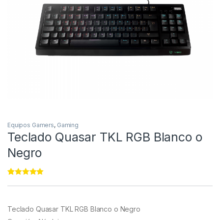
Equipos Gamers
,
Gaming
Teclado Quasar TKL RGB Blanco o
Negro
Rated
11
4.82
out of 5
based on
customer
Teclado Quasar TKL RGB Blanco o Negro
ratings