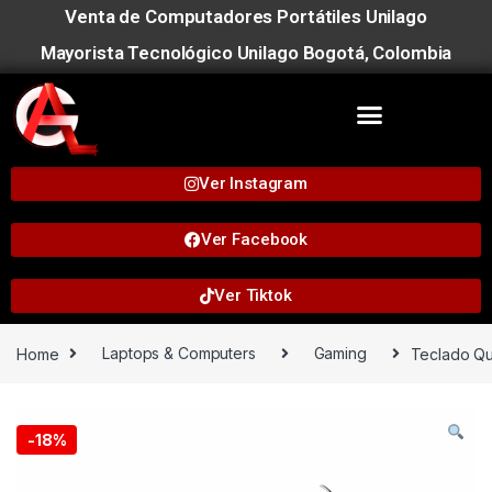
Venta de Computadores Portátiles Unilago
Mayorista Tecnológico Unilago Bogotá, Colombia
Ver Instagram
Ver Facebook
Ver Tiktok
Home
Laptops & Computers
Gaming
Teclado Qu
-
18%