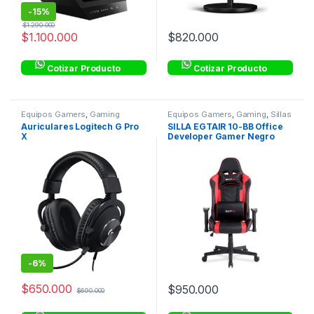
-
15%
$
1.290.000
$
1.100.000
$
820.000
Cotizar Producto
Cotizar Producto
Equipos Gamers
,
Gaming
Equipos Gamers
,
Gaming
,
Sillas
Gamer
Auriculares Logitech G Pro
SILLA EGTAIR 10-BB Office
X
Developer Gamer Negro
Rojo
-
6%
$
650.000
$
950.000
$
690.000