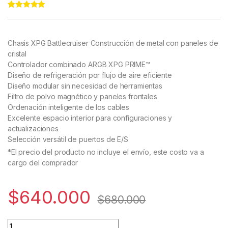
Rated
11
4.91
out of 5
based on
customer
Chasis XPG Battlecruiser
Construcción de metal con paneles de
ratings
cristal
Controlador combinado ARGB XPG PRIME™
Diseño de refrigeración por flujo de aire eficiente
Diseño modular sin necesidad de herramientas
Filtro de polvo magnético y paneles frontales
Ordenación inteligente de los cables
Excelente espacio interior para configuraciones y
actualizaciones
Selección versátil de puertos de E/S
*El precio del producto no incluye el envío, este costo va a
cargo del comprador
$
640.000
$
680.000