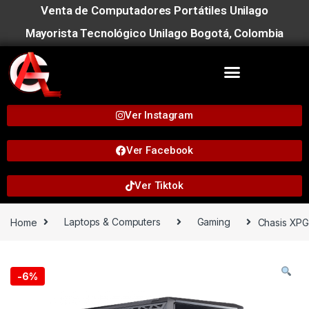
Venta de Computadores Portátiles Unilago
Mayorista Tecnológico Unilago Bogotá, Colombia
Ver Instagram
Ver Facebook
Ver Tiktok
Home
Laptops & Computers
Gaming
Chasis XPG 
-
6%