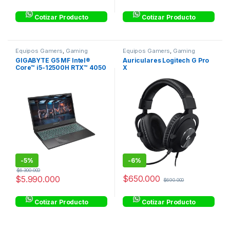
Cotizar Producto
Cotizar Producto
Equipos Gamers
,
Gaming
Equipos Gamers
,
Gaming
GIGABYTE G5 MF Intel®
Auriculares Logitech G Pro
Core™ i5-12500H RTX™ 4050
X
6GB GDDR6 15.6″ FHD 144Hz
8GB RAM Gen4 512GB SSD
-
5%
-
6%
$
6.300.000
$
650.000
$
5.990.000
$
690.000
Cotizar Producto
Cotizar Producto