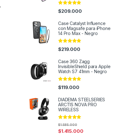
,
Rated
4.95
$
209.000
out of 5
Case Catalyst Influence
con Magsafe para iPhone
14 Pro Max - Negro
Rated
4.91
$
219.000
out of 5
Case 360 Zagg
InvisibleShield para Apple
Watch S7 41mm - Negro
Rated
4.96
$
119.000
out of 5
DIADEMA STEELSERIES
ARCTIS NOVA PRO
WIRELESS
Rated
5.00
$
1.585.000
out of 5
$
1.415.000