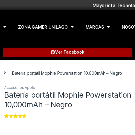
Mayorista Tecnoló
S
ZONA GAMER UNILAGO
MARCAS
NOSO
Ver Facebook
Batería portátil Mophie Powerstation 10,000mAh – Negro
Accesorios Apple
Batería portátil Mophie Powerstation
10,000mAh – Negro
Rated
22
4.95
out of 5
based on