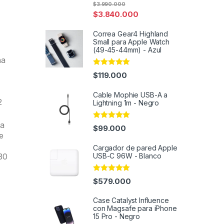
Rated
5.00
$
3.990.000
out of 5
$
3.840.000
Correa Gear4 Highland
Small para Apple Watch
(49-45-44mm) - Azul
na
Rated
5.00
$
119.000
out of 5
Cable Mophie USB-A a
2
Lightning 1m - Negro
a
Rated
4.91
$
99.000
out of 5
e
Cargador de pared Apple
USB-C 96W - Blanco
30
Rated
4.97
$
579.000
out of 5
Case Catalyst Influence
con Magsafe para iPhone
15 Pro - Negro