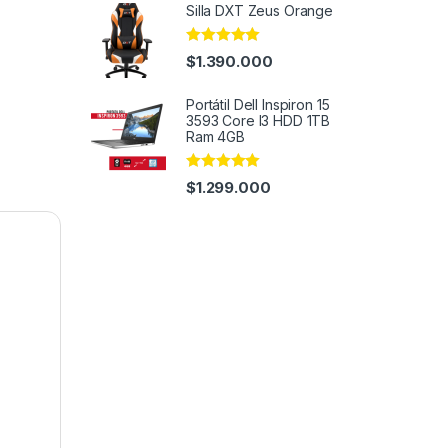
Silla DXT Zeus Orange
Rated
5.00
$
1.390.000
out of 5
Portátil Dell Inspiron 15
3593 Core I3 HDD 1TB
Ram 4GB
Rated
4.91
$
1.299.000
out of 5