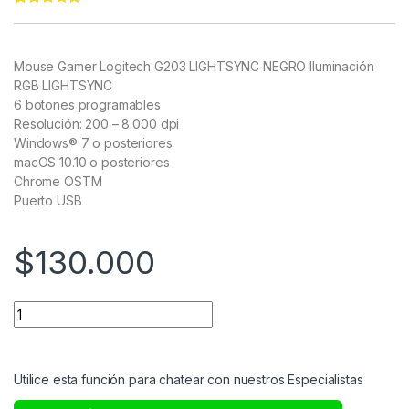
Rated
11
4.91
out of 5
based on
customer
Mouse Gamer Logitech G203 LIGHTSYNC NEGRO
Iluminación
ratings
RGB LIGHTSYNC
6 botones programables
Resolución: 200 – 8.000 dpi
Windows® 7 o posteriores
macOS 10.10 o posteriores
Chrome OSTM
Puerto USB
$
130.000
Utilice esta función para chatear con nuestros Especialistas