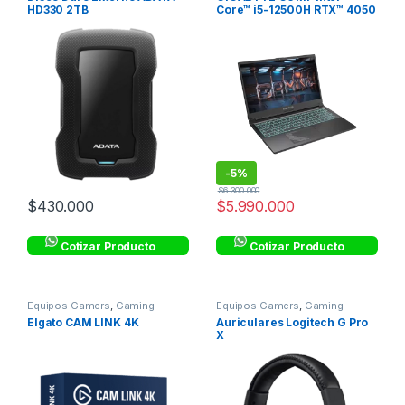
HD330 2TB
Core™ i5-12500H RTX™ 4050
6GB GDDR6 15.6″ FHD 144Hz
8GB RAM Gen4 512GB SSD
-
5%
$
6.300.000
$
430.000
$
5.990.000
Cotizar Producto
Cotizar Producto
Equipos Gamers
,
Gaming
Equipos Gamers
,
Gaming
Elgato CAM LINK 4K
Auriculares Logitech G Pro
X