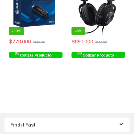
-
13%
-
6%
$
770.000
$
650.000
$
890.000
$
690.000
Cotizar Producto
Cotizar Producto
Find it Fast