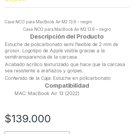
Rated
22
5.00
out of 5
based on
customer
Case NCO para MacBook Air M2 13.6 – negro
ratings
Case NCO para MacBook Air M2 13.6 – negro
Descripción del Producto
Estuche de policarbonato semi flexible de 2 mm de
grosor. Logotipo de Apple visible gracias a la
semitransparencia de la carcasa
Acabado acrílico texturizado que hace que la carcasa
sea resistente a arañazos y golpes.
Contenido de la Caja: Estuche en policarbonato
Compatibilidad
MAC: MacBook Air 13 (2022)
$
139.000