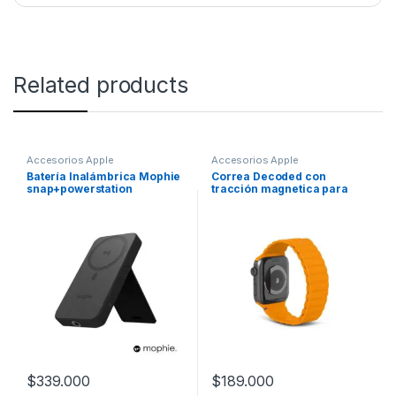
Related products
Accesorios Apple
Accesorios Apple
Batería Inalámbrica Mophie
Correa Decoded con
snap+powerstation
tracción magnetica para
compatible con Magsafe
Apple Watch (38-41mm) –
10,000mAh – Negro
Naranja
$
339.000
$
189.000