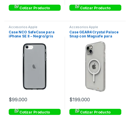
Cotizar Producto
Cotizar Producto
Accesorios Apple
Accesorios Apple
Case NCO SafeCase para
Case GEAR4 Crystal Palace
iPhone SE II – Negro/gris
Snap con Magsafe para
iPhone 14 Max –
Transparente
$
99.000
$
199.000
Cotizar Producto
Cotizar Producto