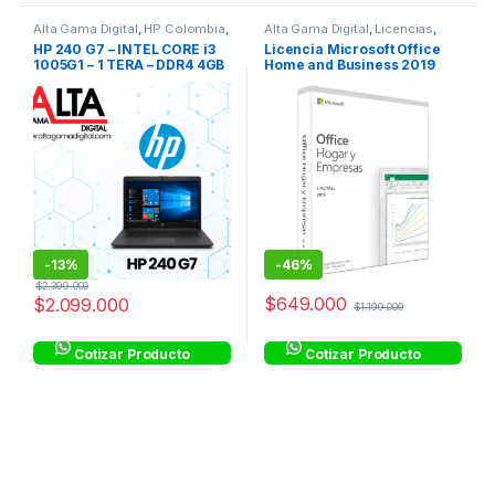
Alta Gama Digital
,
HP Colombia
,
Alta Gama Digital
,
Licencias
,
HP Colombia
,
Laptops
,
Laptops
Licencias Transferibles
HP 240 G7 – INTEL CORE i3
Licencia Microsoft Office
& Computers
,
Linea Hogar
,
1005G1 – 1 TERA – DDR4 4GB
Home and Business 2019
Procesadores Intel® Core™ i3
– 14″ HD
TRANSFERIBLE ESD
-
13%
-
46%
$
2.399.000
$
649.000
$
2.099.000
$
1.199.000
Cotizar Producto
Cotizar Producto