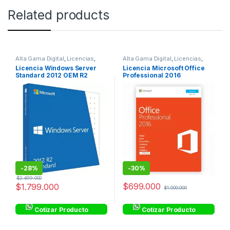
Related products
Alta Gama Digital
,
Licencias
,
Alta Gama Digital
,
Licencias
,
Licencias OEM
Licencias Transferibles
Licencia Windows Server
Licencia Microsoft Office
Standard 2012 OEM R2
Professional 2016
TRANSFERIBLE FPP
-
28%
-
30%
$
2.499.000
$
699.000
$
1.799.000
$
1.000.000
Cotizar Producto
Cotizar Producto