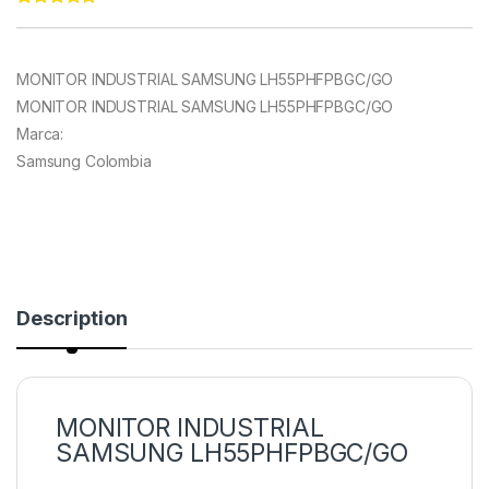
Rated
11
5.00
out of 5
based on
customer
MONITOR INDUSTRIAL SAMSUNG LH55PHFPBGC/GO
ratings
MONITOR INDUSTRIAL SAMSUNG LH55PHFPBGC/GO
Marca:
Samsung Colombia
Description
MONITOR INDUSTRIAL
SAMSUNG LH55PHFPBGC/GO