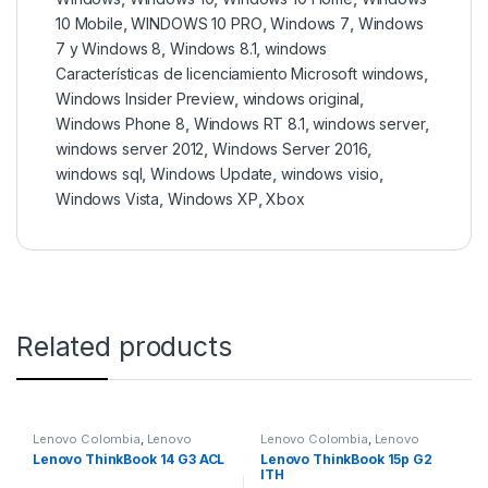
10 Mobile
,
WINDOWS 10 PRO
,
Windows 7
,
Windows
7 y Windows 8
,
Windows 8.1
,
windows
Características de licenciamiento Microsoft windows
,
Windows Insider Preview
,
windows original
,
Windows Phone 8
,
Windows RT 8.1
,
windows server
,
windows server 2012
,
Windows Server 2016
,
windows sql
,
Windows Update
,
windows visio
,
Windows Vista
,
Windows XP
,
Xbox
Related products
Lenovo Colombia
,
Lenovo
Lenovo Colombia
,
Lenovo
Colombia
Colombia
Lenovo ThinkBook 14 G3 ACL
Lenovo ThinkBook 15p G2
ITH