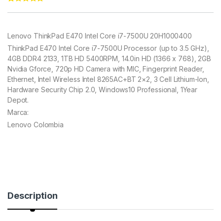
Rated
11
4.91
out of 5
based on
customer
Lenovo ThinkPad E470 Intel Core i7-7500U 20H1000400
ratings
ThinkPad E470 Intel Core i7-7500U Processor (up to 3.5 GHz),
4GB DDR4 2133, 1TB HD 5400RPM, 14.0in HD (1366 x 768), 2GB
Nvidia Gforce, 720p HD Camera with MIC, Fingerprint Reader,
Ethernet, Intel Wireless Intel 8265AC+BT 2×2, 3 Cell Lithium-Ion,
Hardware Security Chip 2.0, Windows10 Professional, 1Year
Depot.
Marca:
Lenovo Colombia
Description