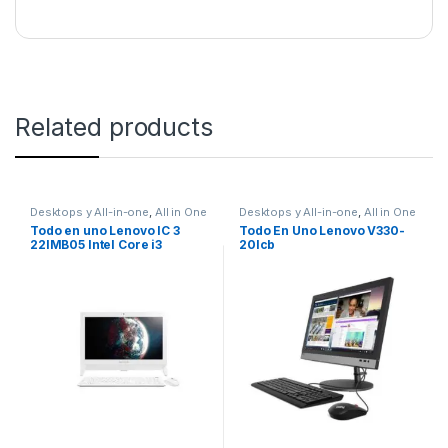
Related products
Desktops y All-in-one
,
All in One
Desktops y All-in-one
,
All in One
Todo en uno Lenovo IC 3
Todo En Uno Lenovo V330-
22IMB05 Intel Core i3
20Icb
10100T 21,5 Pulgadas Disco
Duro 1TB Memoria 4GB
Linux Color Blanco –
F0EV00CHLD