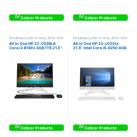
Cotizar Producto
Cotizar Producto
Desktops y All-in-one
,
All in One
Desktops y All-in-one
,
All in One
All In One HP 22-C039LA
All in One HP 22-c020la
Core i3 8130U 4GB 1TB 21.5″
21.5″ Intel Core i5-8250 4GB
W 10 Home Negro
1TB Windows 10 Home
Cotizar Producto
Cotizar Producto