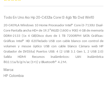
Rated
11
5.00
out of 5
based on
customer
Todo En Uno Aio Hp 20-C432la Core I3 4gb 1tb Dvd Win10
ratings
20-C409LA Windows 10 Home Procesador Intel® Core i3-7130U Dual-
Core Pantalla ancha HD+ de 19,5″WLED (1600 x 900) 4 GB de memoria
DDR4-2133 (1x 4 GB)Disco duro de 1 TB 7200RPM SATA Gráficas:
Gráficas Intel® HD 620Teclado USB con cable blanco con control de
volumen y mouse óptico USB con cable blanco Cámara web HP
Grabador de DVD(6a) Puertos USB: 4 (2 USB 3.1 Gen 1, 2 USB 2.0)
Salida HDMI Recursos inalámbricos: LAN inalámbrica
802.11a/b/g/n/ac (1×1) y Bluetooth® 4.2 M.
Marca:
HP Colombia