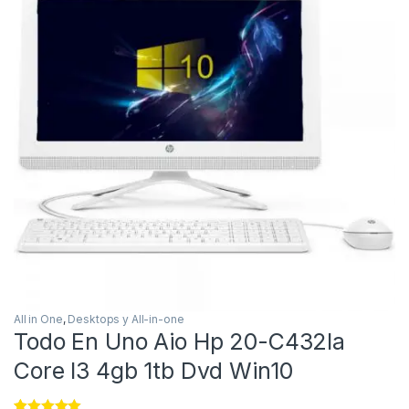
All in One
,
Desktops y All-in-one
Todo En Uno Aio Hp 20-C432la
Core I3 4gb 1tb Dvd Win10