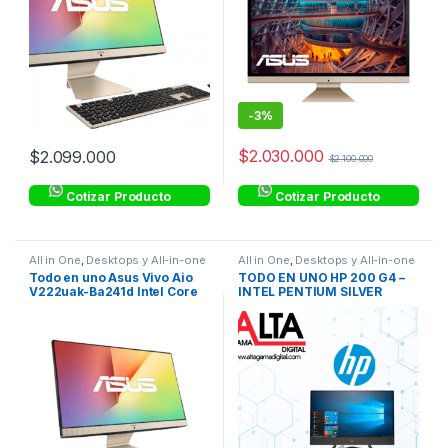
-
3%
$
2.030.000
$
2.099.000
$
2.100.000
Cotizar Producto
Cotizar Producto
All in One
,
Desktops y All-in-one
All in One
,
Desktops y All-in-one
Todo en uno Asus Vivo Aio
TODO EN UNO HP 200 G4 –
V222uak-Ba241d Intel Core
INTEL PENTIUM SILVER
I3 RAM 8Gb HDD 1TB
J5040 – 1 TERA – DDR4 4GB