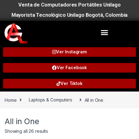
Venta de Computadores Portátiles Unilago
Mayorista Tecnológico Unilago Bogotá, Colombia
Ver Instagram
Ver Facebook
Ver Tiktok
Home
Laptops & Computers
All in One
All in One
Showing all 26 results