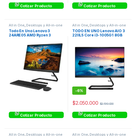
Cotizar Producto
Cotizar Producto
All in One
,
Desktops y All-in-one
All in One
,
Desktops y All-in-one
Todo En Uno Lenovo 3
TODO EN UNO Lenovo AIO 3
24ARE05 AMD Ryzen 3
22IIL5 Core i3-1005G1 8GB
4300U 23,8’’ ROM 1TB RAM 8
1TB 21,5
GB Linux Negro –
F0EW001YLD
-
6%
$
2.050.000
$
2.190.000
Cotizar Producto
Cotizar Producto
All in One
,
Desktops y All-in-one
All in One
,
Desktops y All-in-one