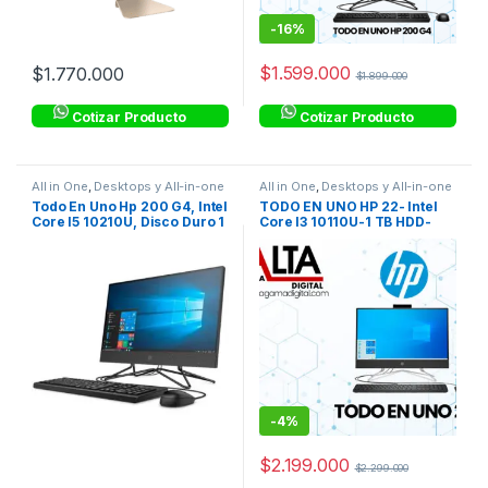
-
16%
$
1.599.000
$
1.770.000
$
1.899.000
Cotizar Producto
Cotizar Producto
All in One
,
Desktops y All-in-one
All in One
,
Desktops y All-in-one
Todo En Uno Hp 200 G4, Intel
TODO EN UNO HP 22- Intel
Core I5 10210U, Disco Duro 1
Core I3 10110U-1 TB HDD-
Tb, Ddr4 8Gb
DDR4 4GB-Pantalla 21.5″ FHD
-
4%
$
2.199.000
$
2.299.000