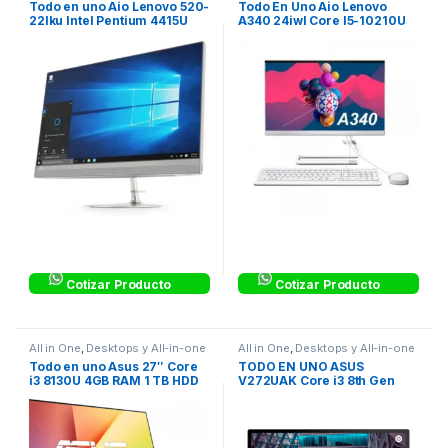
Todo en uno Aio Lenovo 520-
Todo En Uno Aio Lenovo
22Iku Intel Pentium 4415U
A340 24iwl Core I5-10210U
4Gb 1Tb Windows 10 Home
1tb 4gb Linux
21.5″
Cotizar Producto
Cotizar Producto
All in One
,
Desktops y All-in-one
All in One
,
Desktops y All-in-one
Todo en uno Asus 27″ Core
TODO EN UNO ASUS
i3 8130U 4GB RAM 1 TB HDD
V272UAK Core i3 8th Gen
RAM 4GB HDD 1TB