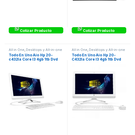
Cotizar Producto
Cotizar Producto
All in One
,
Desktops y All-in-one
All in One
,
Desktops y All-in-one
Todo En Uno Aio Hp 20-
Todo En Uno Aio Hp 20-
c432la Core I3 4gb 1tb Dvd
C432la Core I3 4gb 1tb Dvd
Win 10
Win10