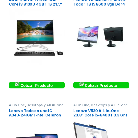
Core i3 8130U 4GB 1TB 21.5″
Todo 1TB I5 8600 8gb Ddr4
W 10 Home Negro
Cotizar Producto
Cotizar Producto
All in One
,
Desktops y All-in-one
All in One
,
Desktops y All-in-one
Lenovo Todo en uno IC
Lenovo V530 All-In-One
A340-24IGM I-ntel Celeron
23.8″ Core i5-8400T 3.3 Ghz
J4025 – 4GB DDR4- 256GB
8GB DDR4 1TB HD 5400 rpm
SSD -Windows 11 Home –
F0E7006FLD