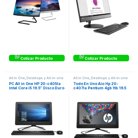
Cotizar Producto
Cotizar Producto
All in One
,
Desktops y All-in-one
All in One
,
Desktops y All-in-one
PC All in One HP 20-c405la
Todo En Uno Aio Hp 20-
Intel Core i5 19.5″ Disco Duro
c407la Pentium 4gb 1tb 19.5
1Tb Negro
Linux