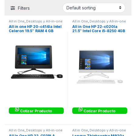
Filters
All in One
,
Desktops y All-in-one
All in One
,
Desktops y All-in-one
All in one HP 20-c414la Intel
All in One HP 22-c020la
Celeron 19.5″ RAM 4 GB
21.5″ Intel Core i5-8250 4GB
Disco Duro 1TB Negro
1TB Windows 10 Home
Cotizar Producto
Cotizar Producto
All in One
,
Desktops y All-in-one
All in One
,
Desktops y All-in-one
All In One HP 22-C039LA
Lenovo Thinkcentre M920z