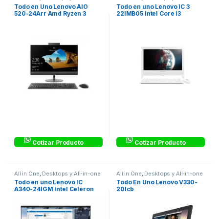
Todo en Uno Lenovo AIO
Todo en uno Lenovo IC 3
520-24Arr Amd Ryzen 3
22IMB05 Intel Core i3
2200Ge 1TB 4gb Win 10
10100T 21,5 Pulgadas Disco
Home 23,8″
Duro 1TB Memoria 4GB Linux
Color Blanco – F0EV00CHLD
Cotizar Producto
Cotizar Producto
All in One
,
Desktops y All-in-one
All in One
,
Desktops y All-in-one
Todo en uno Lenovo IC
Todo En Uno Lenovo V330-
A340-24IGM Intel Celeron
20Icb
J4025 23,8 Pulgadas Disco
duro 1TB Estado Solido
128GB Memoria 4GB
Windows 11 Home color