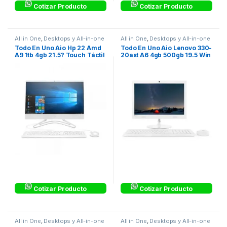
Cotizar Producto
Cotizar Producto
All in One
,
Desktops y All-in-one
All in One
,
Desktops y All-in-one
Todo En Uno Aio Hp 22 Amd
Todo En Uno Aio Lenovo 330-
A9 1tb 4gb 21.5? Touch Táctil
20ast A6 4gb 500gb 19.5 Win
Win10
10 Home
Cotizar Producto
Cotizar Producto
All in One
,
Desktops y All-in-one
All in One
,
Desktops y All-in-one