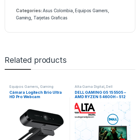
Categories:
Asus Colombia
,
Equipos Gamers
,
Gaming
,
Tarjetas Graficas
Related products
Equipos Gamers
,
Gaming
Alta Gama Digital
,
Dell
Colombia
,
Dell Colombia
,
Cámara Logitech Brio Ultra
DELL GAMING G5 15 5505 –
Equipos Gamers
,
Gaming
,
HD Pro Webcam
AMD RYZEN 5 4600H – 512
Laptops
,
Laptops & Computers
,
Linea Hogar
,
Procesadores AMD
GB SSD – 8GB DDR4 – 15,6″
FHD – VIDEO 6GB RX 5600M
– WINDOWS 10