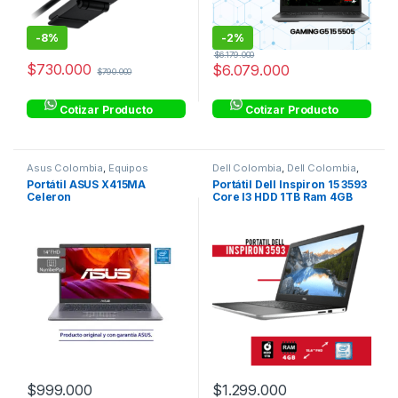
-
8%
-
2%
$
6.179.000
$
730.000
$
6.079.000
$
790.000
Cotizar Producto
Cotizar Producto
Asus Colombia
,
Equipos
Dell Colombia
,
Dell Colombia
,
Gamers
,
Gaming
Equipos Gamers
,
Gaming
Portátil ASUS X415MA
Portátil Dell Inspiron 15 3593
Celeron
Core I3 HDD 1TB Ram 4GB
$
999.000
$
1.299.000