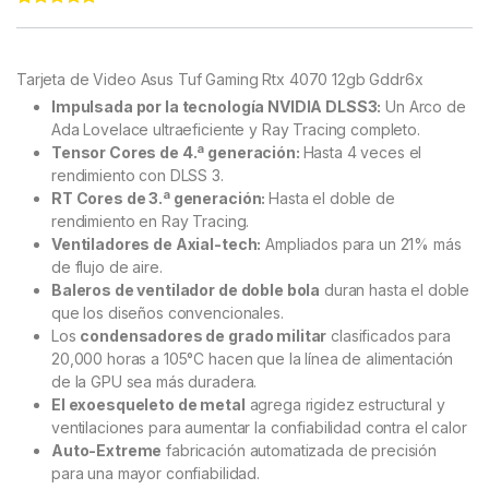
Rated
11
4.91
out of 5
based on
customer
Tarjeta de Video Asus Tuf Gaming Rtx 4070 12gb Gddr6x
ratings
Impulsada por la tecnología NVIDIA DLSS3:
Un Arco de
Ada Lovelace ultraeficiente y Ray Tracing completo.
Tensor Cores de 4.ª generación:
Hasta 4 veces el
rendimiento con DLSS 3.
RT Cores de 3.ª generación:
Hasta el doble de
rendimiento en Ray Tracing.
Ventiladores de Axial-tech:
Ampliados para un 21% más
de flujo de aire.
Baleros de ventilador de doble bola
duran hasta el doble
que los diseños convencionales.
Los
condensadores de grado militar
clasificados para
20,000 horas a 105°C hacen que la línea de alimentación
de la GPU sea más duradera.
El exoesqueleto de metal
agrega rigidez estructural y
ventilaciones para aumentar la confiabilidad contra el calor
Auto-Extreme
fabricación automatizada de precisión
para una mayor confiabilidad.