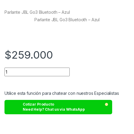
based on
customer
Parlante JBL Go3 Bluetooth – Azul
ratings
Parlante JBL Go3 Bluetooth – Azul
$
259.000
Utilice esta función para chatear con nuestros Especialistas
Cotizar Producto
Need Help? Chat us via WhatsApp