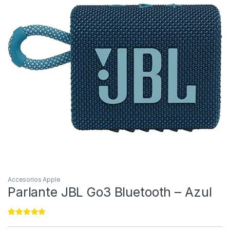
Accesorios Apple
Parlante JBL Go3 Bluetooth – Azul
Rated
11
4.91
out of 5