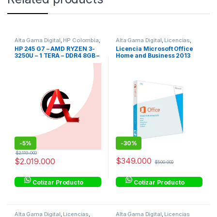
Alta Gama Digital
,
HP Colombia
,
Alta Gama Digital
,
Licencias
,
HP Colombia
,
equipos con
Licencias Transferibles
HP 245 G7 – AMD RYZEN 3-
Licencia Microsoft Office
Windows 10 Pro
,
Linea Hogar
,
3250U – 1 TERA – DDR4 8GB –
Home and Business 2013
Procesadores AMD
14″ – WINDOWS 10 PRO
TRANSFERIBLE FPP
-
5%
-
30%
$
2.119.000
$
349.000
$
2.019.000
$
500.000
Cotizar Producto
Cotizar Producto
Alta Gama Digital
,
Licencias
,
Alta Gama Digital
,
Licencias