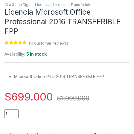
Alta Gama Digital
,
Licencias
,
Licencias Transferibles
Licencia Microsoft Office
Professional 2016 TRANSFERIBLE
FPP
(
11
customer reviews)
Rated
11
5.00
out of 5
Availability:
5 in stock
based on
customer
ratings
Microsoft Office PRO 2016 TRANSFERIBLE FPP
$
699.000
$
1.000.000