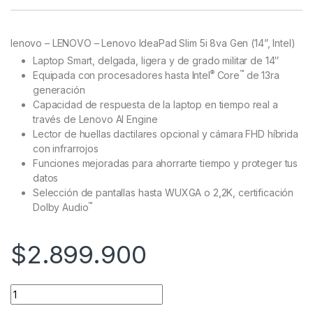
Rated
24
4.92
out of 5
based on
customer
lenovo – LENOVO – Lenovo IdeaPad Slim 5i 8va Gen (14”, Intel)
ratings
Laptop Smart, delgada, ligera y de grado militar de 14″
®
™
Equipada con procesadores hasta Intel
Core
de 13ra
generación
Capacidad de respuesta de la laptop en tiempo real a
través de Lenovo AI Engine
Lector de huellas dactilares opcional y cámara FHD híbrida
con infrarrojos
Funciones mejoradas para ahorrarte tiempo y proteger tus
datos
Selección de pantallas hasta WUXGA o 2,2K, certificación
™
Dolby Audio
$
2.899.900