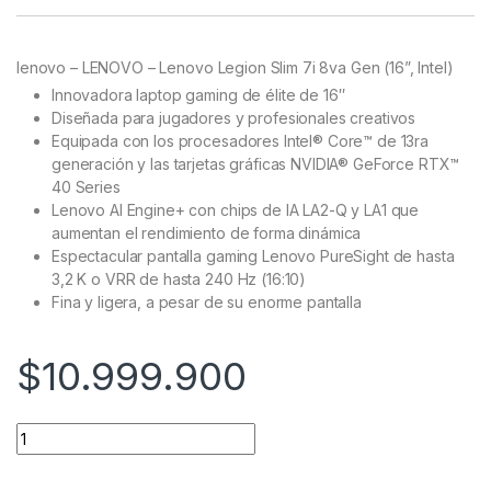
Rated
11
4.91
out of 5
based on
customer
lenovo – LENOVO – Lenovo Legion Slim 7i 8va Gen (16”, Intel)
ratings
Innovadora laptop gaming de élite de 16″
Diseñada para jugadores y profesionales creativos
Equipada con los procesadores Intel® Core™ de 13ra
generación y las tarjetas gráficas NVIDIA® GeForce RTX™
40 Series
Lenovo AI Engine+ con chips de IA LA2-Q y LA1 que
aumentan el rendimiento de forma dinámica
Espectacular pantalla gaming Lenovo PureSight de hasta
3,2 K o VRR de hasta 240 Hz (16:10)
Fina y ligera, a pesar de su enorme pantalla
$
10.999.900