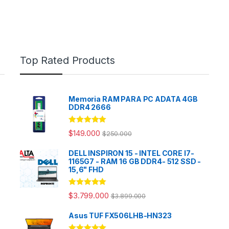
Top Rated Products
Memoria RAM PARA PC ADATA 4GB
DDR4 2666
Rated
5.00
$
149.000
$
250.000
out of 5
DELL INSPIRON 15 - INTEL CORE I7-
1165G7 - RAM 16 GB DDR4- 512 SSD -
15,6" FHD
Rated
5.00
$
3.799.000
$
3.899.000
out of 5
Asus TUF FX506LHB-HN323