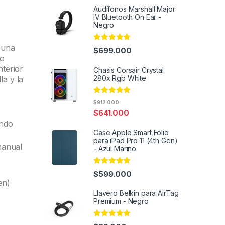
Audífonos Marshall Major
IV Bluetooth On Ear -
Negro
 una
Rated
4.91
$
699.000
out of 5
vo
nterior
Chasis Corsair Crystal
280x Rgb White
la y la
Rated
5.00
$
912.000
out of 5
$
641.000
ando
Case Apple Smart Folio
para iPad Pro 11 (4th Gen)
manual
- Azul Marino
Rated
4.95
$
599.000
out of 5
en)
Llavero Belkin para AirTag
Premium - Negro
Rated
4.91