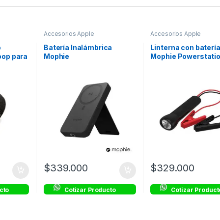
Accesorios Apple
Accesorios Apple
o
Batería Inalámbrica
Linterna con baterí
oop para
Mophie
Mophie Powerstati
snap+powerstation
9900mAh – Negro
compatible con Magsafe
10,000mAh – Negro
$
339.000
$
329.000
cto
Cotizar Producto
Cotizar Product