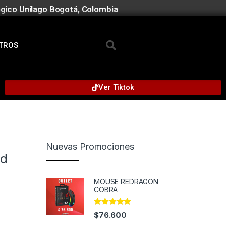
gico Unilago Bogotá, Colombia
TROS
Ver Tiktok
Nuevas Promociones
ad
MOUSE REDRAGON
COBRA
Rated
5.00
$
76.600
out of 5