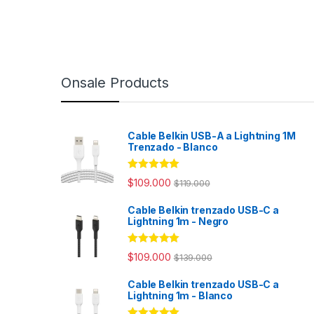
Onsale Products
Cable Belkin USB-A a Lightning 1M
Trenzado - Blanco
Rated
4.98
$
109.000
$
119.000
out of 5
Cable Belkin trenzado USB-C a
Lightning 1m - Negro
Rated
4.94
$
109.000
$
139.000
out of 5
Cable Belkin trenzado USB-C a
Lightning 1m - Blanco