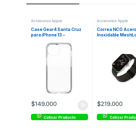
Accesorios Apple
Accesorios Apple
Case Gear4 Santa Cruz
Correa NCO Acer
para iPhone 13 –
Inoxidable MeshL
Transparente con Borde
Watch – Negro
Negro
$
149.000
$
219.000
Cotizar Producto
Cotizar Produ