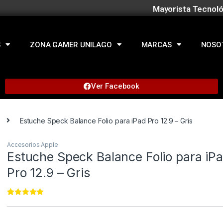
Mayorista Tecnoló
S
ZONA GAMER UNILAGO
MARCAS
NOSO
Ver Facebook
Estuche Speck Balance Folio para iPad Pro 12.9 – Gris
Accesorios Apple
Estuche Speck Balance Folio para iP
Pro 12.9 – Gris
Rated
76
4.99
out of 5
based on