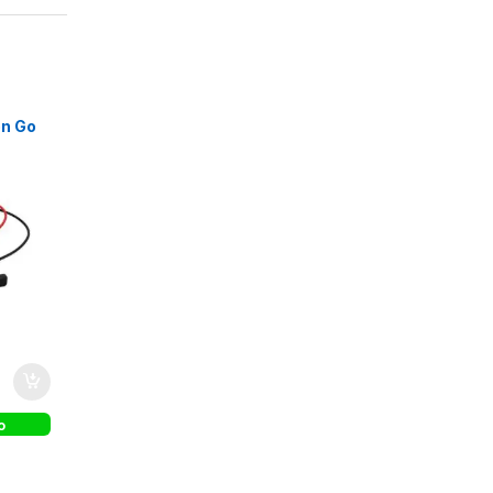
a
on Go
o