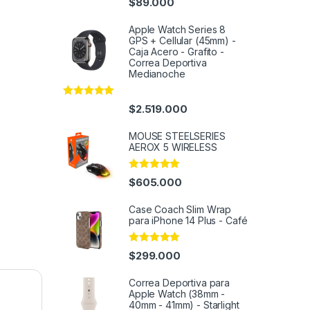
$
89.000
out of 5
Apple Watch Series 8
GPS + Cellular (45mm) -
Caja Acero - Grafito -
Correa Deportiva
Medianoche
Rated
5.00
$
2.519.000
out of 5
MOUSE STEELSERIES
AEROX 5 WIRELESS
Rated
5.00
$
605.000
out of 5
Case Coach Slim Wrap
para iPhone 14 Plus - Café
Rated
4.95
$
299.000
out of 5
Correa Deportiva para
Apple Watch (38mm -
40mm - 41mm) - Starlight