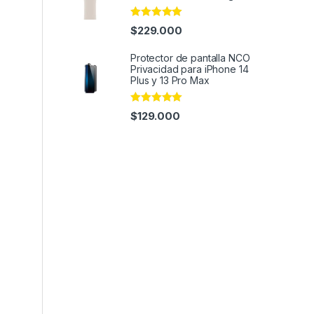
Rated
4.93
$
229.000
out of 5
Protector de pantalla NCO
Privacidad para iPhone 14
Plus y 13 Pro Max
Rated
4.93
$
129.000
out of 5