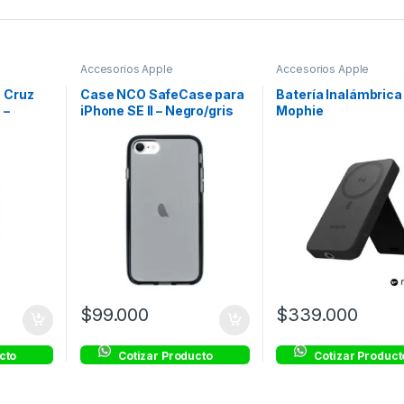
Accesorios Apple
Accesorios Apple
 Cruz
Case NCO SafeCase para
Batería Inalámbrica
 –
iPhone SE II – Negro/gris
Mophie
 Borde
snap+powerstation
compatible con Ma
10,000mAh – Negro
$
99.000
$
339.000
cto
Cotizar Producto
Cotizar Product