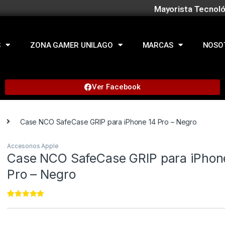
Mayorista Tecnoló
S
ZONA GAMER UNILAGO
MARCAS
NOSO
Ver Facebook
Case NCO SafeCase GRIP para iPhone 14 Pro – Negro
Accesorios Apple
Case NCO SafeCase GRIP para iPhon
Pro – Negro
Rated
22
5.00
out of 5
based on