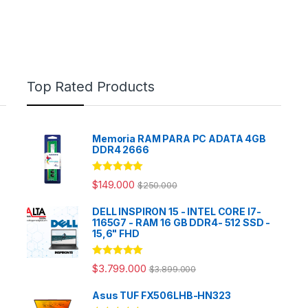
Top Rated Products
Memoria RAM PARA PC ADATA 4GB
DDR4 2666
Rated
5.00
$
149.000
$
250.000
out of 5
DELL INSPIRON 15 - INTEL CORE I7-
1165G7 - RAM 16 GB DDR4- 512 SSD -
15,6" FHD
Rated
5.00
$
3.799.000
$
3.899.000
out of 5
Asus TUF FX506LHB-HN323