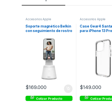
Accesorios Apple
Accesorios Apple
Soporte magnético Belkin
Case Gear4 Santa
con seguimiento de rostro
para iPhone 13 Pro
– Blanco
Transparente con
Negro
$
169.000
$
149.000
Cotizar Producto
Cotizar Produ