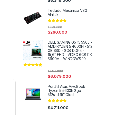
$
6.349.000
out of 5
Teclado Mecánico VSG
Alnitak
Rated
5.00
$
290.000
out of 5
$
260.000
DELL GAMING G5 15 5505 -
AMD RYZEN 5 4600H - 512
GB SSD - 8GB DDR4 -
15,6" FHD - VIDEO 6GB RX
5600M - WINDOWS 10
Rated
4.91
$
6.179.000
out of 5
$
6.079.000
Portátil Asus VivoBook
Ryzen 5 5600h 8gb
512ssd 15″ Oled
Rated
5.00
$
4.711.000
out of 5