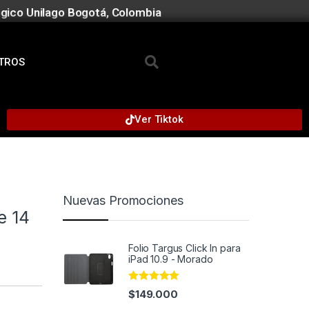
gico Unilago Bogotá, Colombia
TROS
Ver Tiktok
Nuevas Promociones
e 14
Folio Targus Click In para
iPad 10.9 - Morado
Rated
4.91
$
149.000
out of 5