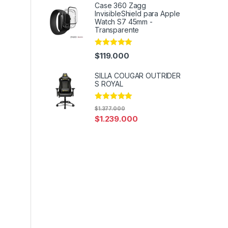
Case 360 Zagg
InvisibleShield para Apple
Watch S7 45mm -
Transparente
Rated
4.97
$
119.000
out of 5
SILLA COUGAR OUTRIDER
S ROYAL
Rated
5.00
$
1.377.000
out of 5
$
1.239.000