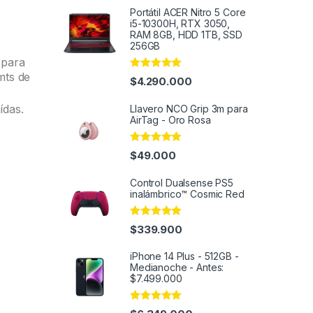
Portátil ACER Nitro 5 Core
i5-10300H, RTX 3050,
RAM 8GB, HDD 1TB, SSD
256GB
 para
mts de
Rated
5.00
$
4.290.000
out of 5
ídas.
Llavero NCO Grip 3m para
AirTag - Oro Rosa
Rated
4.96
$
49.000
out of 5
Control Dualsense PS5
inalámbrico™ Cosmic Red
Rated
4.91
$
339.900
out of 5
iPhone 14 Plus - 512GB -
Medianoche - Antes:
$7.499.000
Rated
5.00