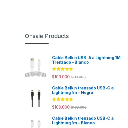
Onsale Products
Cable Belkin USB-A a Lightning 1M
Trenzado - Blanco
Rated
4.98
$
109.000
$
119.000
out of 5
Cable Belkin trenzado USB-C a
Lightning 1m - Negro
Rated
4.94
$
109.000
$
139.000
out of 5
Cable Belkin trenzado USB-C a
Lightning 1m - Blanco