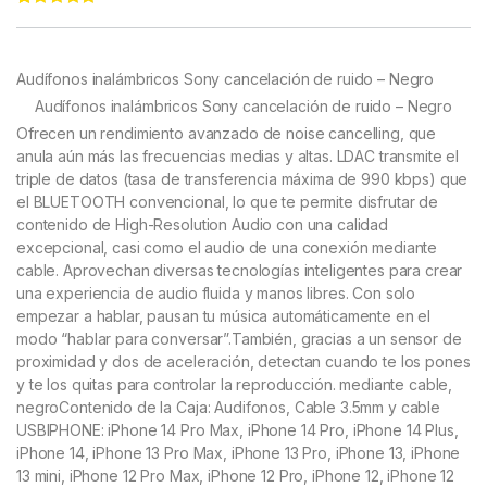
Rated
11
4.91
out of 5
based on
customer
Audífonos inalámbricos Sony cancelación de ruido – Negro
ratings
Audífonos inalámbricos Sony cancelación de ruido – Negro
Ofrecen un rendimiento avanzado de noise cancelling, que
anula aún más las frecuencias medias y altas. LDAC transmite el
triple de datos (tasa de transferencia máxima de 990 kbps) que
el BLUETOOTH convencional, lo que te permite disfrutar de
contenido de High-Resolution Audio con una calidad
excepcional, casi como el audio de una conexión mediante
cable. Aprovechan diversas tecnologías inteligentes para crear
una experiencia de audio fluida y manos libres. Con solo
empezar a hablar, pausan tu música automáticamente en el
modo “hablar para conversar”.También, gracias a un sensor de
proximidad y dos de aceleración, detectan cuando te los pones
y te los quitas para controlar la reproducción. mediante cable,
negroContenido de la Caja: Audifonos, Cable 3.5mm y cable
USBIPHONE: iPhone 14 Pro Max, iPhone 14 Pro, iPhone 14 Plus,
iPhone 14, iPhone 13 Pro Max, iPhone 13 Pro, iPhone 13, iPhone
13 mini, iPhone 12 Pro Max, iPhone 12 Pro, iPhone 12, iPhone 12