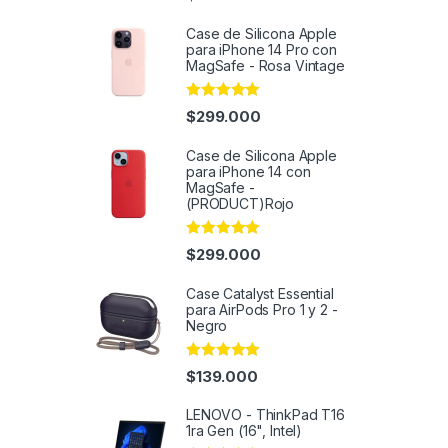
out of 5
Case de Silicona Apple
para iPhone 14 Pro con
MagSafe - Rosa Vintage
Rated
4.95
$
299.000
out of 5
Case de Silicona Apple
para iPhone 14 con
MagSafe -
(PRODUCT)Rojo
Rated
4.95
$
299.000
out of 5
Case Catalyst Essential
para AirPods Pro 1 y 2 -
Negro
Rated
4.91
$
139.000
out of 5
LENOVO - ThinkPad T16
1ra Gen (16", Intel)