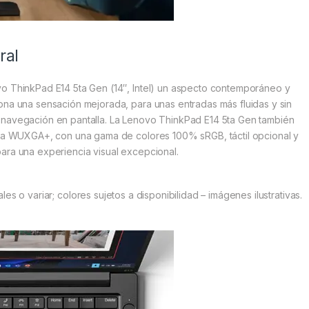
ral
vo ThinkPad E14 5ta Gen (14″, Intel) un aspecto contemporáneo y
ona una sensación mejorada, para unas entradas más fluidas y sin
 navegación en pantalla. La Lenovo ThinkPad E14 5ta Gen también
asta WUXGA+, con una gama de colores 100% sRGB, táctil opcional y
para una experiencia visual excepcional.
 o variar; colores sujetos a disponibilidad – imágenes ilustrativas.