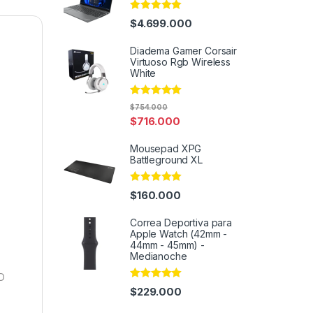
Rated
5.00
$
4.699.000
out of 5
Diadema Gamer Corsair
Virtuoso Rgb Wireless
White
Rated
5.00
$
754.000
out of 5
$
716.000
Mousepad XPG
Battleground XL
Rated
5.00
$
160.000
out of 5
Correa Deportiva para
Apple Watch (42mm -
44mm - 45mm) -
Medianoche
ED
Rated
4.98
$
229.000
out of 5