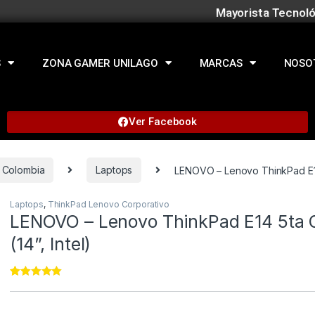
Mayorista Tecnoló
S
ZONA GAMER UNILAGO
MARCAS
NOSO
Ver Facebook
 Colombia
Laptops
LENOVO – Lenovo ThinkPad E14 
Laptops
,
ThinkPad Lenovo Corporativo
LENOVO – Lenovo ThinkPad E14 5ta 
(14”, Intel)
Rated
133
4.94
out of 5
based on