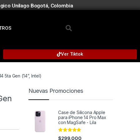
gico Unilago Bogotá, Colombia
TROS
Ver Tiktok
5ta Gen (14”, Intel)
Nuevas Promociones
Gen
Case de Silicona Apple
para iPhone 14 Pro Max
con MagSafe - Lila
Rated
4.95
$
299.000