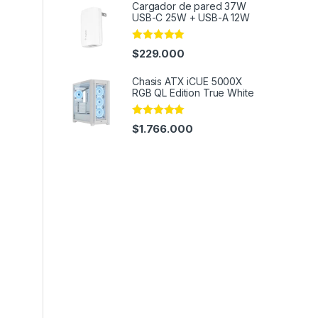
Cargador de pared 37W
USB-C 25W + USB-A 12W
Rated
4.95
$
229.000
out of 5
Chasis ATX iCUE 5000X
RGB QL Edition True White
Rated
4.82
$
1.766.000
out of 5