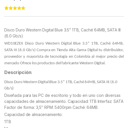
Rated
11
5.00
out of 5
based on
customer
Disco Duro Western Digital Blue 3.5” 1TB, Caché 64MB, SATA III
ratings
(6.0 Gb/s)
WD10EZEX Disco Duro Western Digital Blue 3.5” 1TB, Caché 64MB,
SATA III (6.0 Gb/s)
Compra en Tienda Alta Gama Digital tu distribuidor,
proveedor y mayorista de tecnología en Colombia al mejor precio del
mercado Ofrece los productos del fabricante Western Digital.
Descripción
:
Disco Duro Western Digital Blue 3.5” 1TB, Caché 64MB, SATA III (6.0
Gb/s)
Diseñada para las PC de escritorio y todo en uno con diversas
capacidades de almacenamiento. Capacidad: 1TB Interfaz: SATA
Factor de forma: 3,5″ RPM: 5400rpm Caché: 64MB
Capacidad de almacenamiento:
1TB