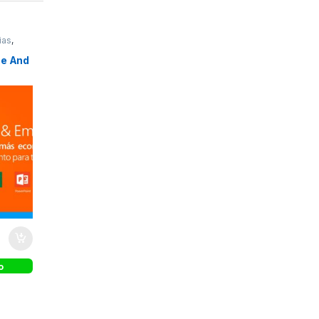
ias
,
me And
o