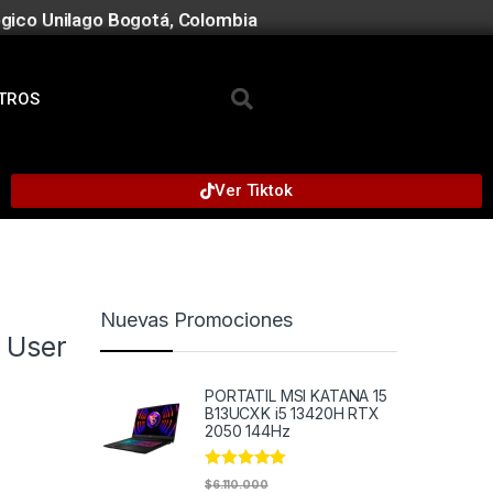
gico Unilago Bogotá, Colombia
TROS
Ver Tiktok
Nuevas Promociones
 User
PORTATIL MSI KATANA 15
B13UCXK i5 13420H RTX
2050 144Hz
Rated
5.00
$
6.110.000