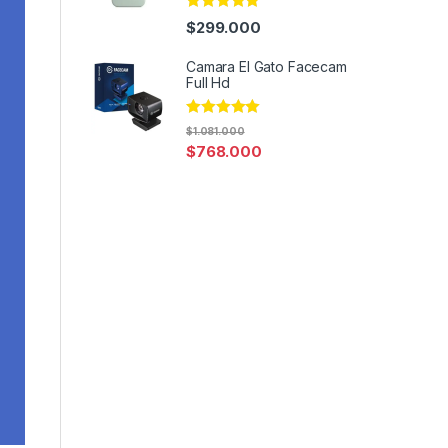
Rated
4.95
$
299.000
out of 5
Camara El Gato Facecam
Full Hd
Rated
4.82
$
1.081.000
out of 5
$
768.000