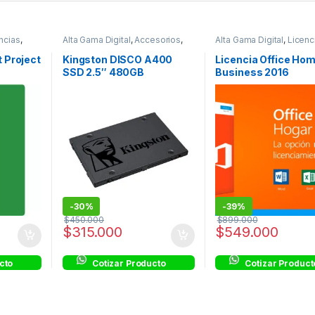
ncias
,
Alta Gama Digital
,
Accesorios
,
Alta Gama Digital
,
Licenc
es
Discos Duros
Licencias Transferibles
t Project
Kingston DISCO A400
Licencia Office Ho
9
SSD 2.5″ 480GB
Business 2016
SD
TRANSFERIBLE FPP
-
30%
-
39%
$
450.000
$
899.000
$
315.000
$
549.000
cto
Cotizar Producto
Cotizar Product