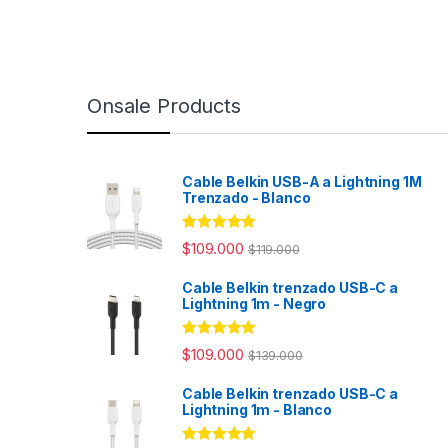
Onsale Products
Cable Belkin USB-A a Lightning 1M
Trenzado - Blanco
Rated
4.98
$
109.000
$
119.000
out of 5
Cable Belkin trenzado USB-C a
Lightning 1m - Negro
Rated
4.94
$
109.000
$
139.000
out of 5
Cable Belkin trenzado USB-C a
Lightning 1m - Blanco