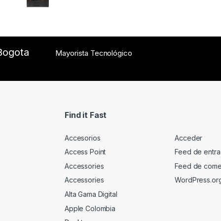
Rated
5.00
out of 5
Bogota
Mayorista Tecnológico
Find it Fast
Accesorios
Acceder
Access Point
Feed de entr
Accessories
Feed de come
Accessories
WordPress.or
Alta Gama Digital
Apple Colombia