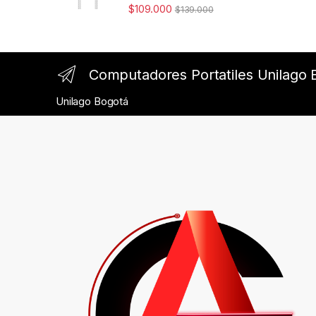
Rated
4.98
$
109.000
$
139.000
out of 5
Computadores Portatiles Unilago 
Unilago Bogotá