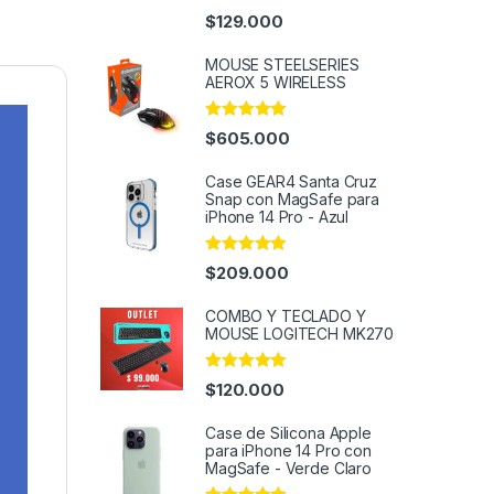
Rated
4.95
$
129.000
out of 5
MOUSE STEELSERIES
AEROX 5 WIRELESS
Rated
5.00
$
605.000
out of 5
Case GEAR4 Santa Cruz
Snap con MagSafe para
iPhone 14 Pro - Azul
Rated
4.95
$
209.000
out of 5
COMBO Y TECLADO Y
MOUSE LOGITECH MK270
Rated
4.91
$
120.000
out of 5
Case de Silicona Apple
para iPhone 14 Pro con
MagSafe - Verde Claro