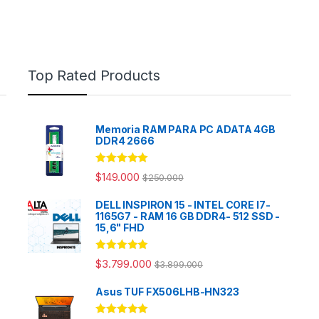
Top Rated Products
Memoria RAM PARA PC ADATA 4GB
DDR4 2666
Rated
5.00
$
149.000
$
250.000
out of 5
DELL INSPIRON 15 - INTEL CORE I7-
1165G7 - RAM 16 GB DDR4- 512 SSD -
15,6" FHD
Rated
5.00
$
3.799.000
$
3.899.000
out of 5
Asus TUF FX506LHB-HN323