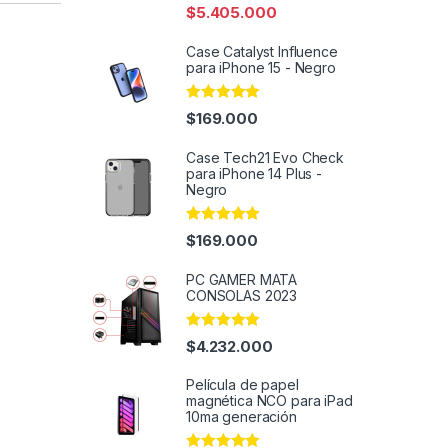
out of 5
$
5.405.000
Case Catalyst Influence
para iPhone 15 - Negro
Rated
4.86
$
169.000
out of 5
Case Tech21 Evo Check
para iPhone 14 Plus -
Negro
Rated
4.91
$
169.000
out of 5
PC GAMER MATA
CONSOLAS 2023
Rated
5.00
$
4.232.000
out of 5
Película de papel
magnética NCO para iPad
10ma generación