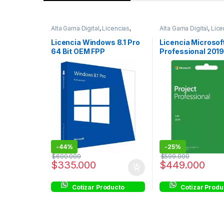
Alta Gama Digital
,
Licencias
,
Alta Gama Digital
,
Lice
Licencias OEM
Licencias Transferibl
Licencia Windows 8.1 Pro
Licencia Microsof
64 Bit OEM FPP
Professional 201
TRANSFERIBLE E
-
44%
-
25%
$
600.000
$
599.000
$
335.000
$
449.000
Cotizar Producto
Cotizar Produ