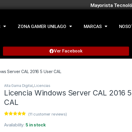
Mayorista Tecnoló
S
ZONA GAMER UNILAGO
MARCAS
NOSO
Ver Facebook
ows Server CAL 2016 5 User CAL
Alta Gama Digital
,
Licencias
Licencia Windows Server CAL 2016 5
CAL
(
11
customer reviews)
Rated
11
5.00
out of 5
Availability:
5 in stock
based on