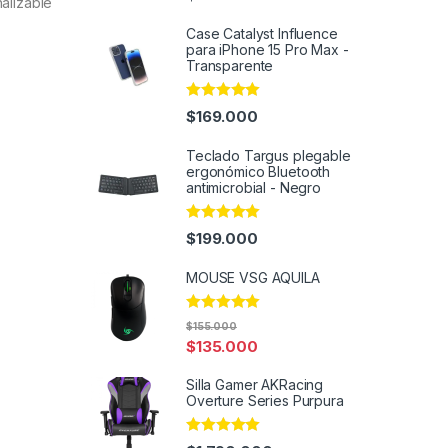
nalizable
out of 5
Case Catalyst Influence
para iPhone 15 Pro Max -
Transparente
Rated
4.86
$
169.000
out of 5
Teclado Targus plegable
ergonómico Bluetooth
antimicrobial - Negro
Rated
4.95
$
199.000
out of 5
MOUSE VSG AQUILA
Rated
5.00
$
155.000
out of 5
$
135.000
Silla Gamer AKRacing
Overture Series Purpura
Rated
5.00