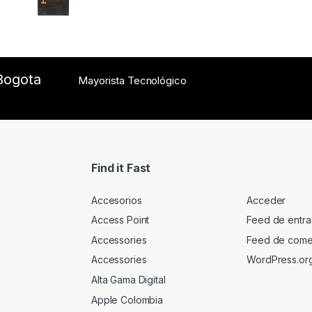
Rated
5.00
out of 5
Bogota
Mayorista Tecnológico
Find it Fast
Accesorios
Acceder
Access Point
Feed de entr
Accessories
Feed de come
Accessories
WordPress.or
Alta Gama Digital
Apple Colombia