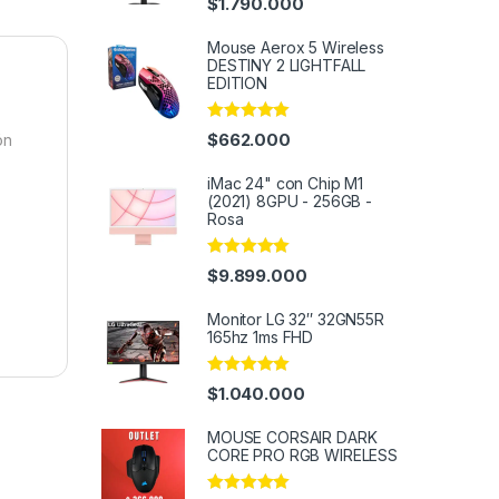
$
1.790.000
out of 5
Mouse Aerox 5 Wireless
DESTINY 2 LIGHTFALL
EDITION
Rated
4.91
$
662.000
ón
out of 5
iMac 24" con Chip M1
(2021) 8GPU - 256GB -
Rosa
Rated
4.95
$
9.899.000
out of 5
Monitor LG 32″ 32GN55R
165hz 1ms FHD
Rated
5.00
$
1.040.000
out of 5
MOUSE CORSAIR DARK
CORE PRO RGB WIRELESS