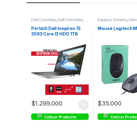
Dell Colombia
,
Dell Colombia
,
Equipos Gamers
,
Gam
Equipos Gamers
,
Gaming
Portátil Dell Inspiron 15
Mouse Logitech 
3593 Core I3 HDD 1TB
Ram 4GB
$
1.299.000
$
35.000
Cotizar Producto
Cotizar Produ