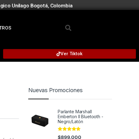
gico Unilago Bogotá, Colombia
TROS
Ver Tiktok
Nuevas Promociones
Parlante Marshall
Emberton II Bluetooth -
Negro/Latón
Rated
5.00
$
899.000