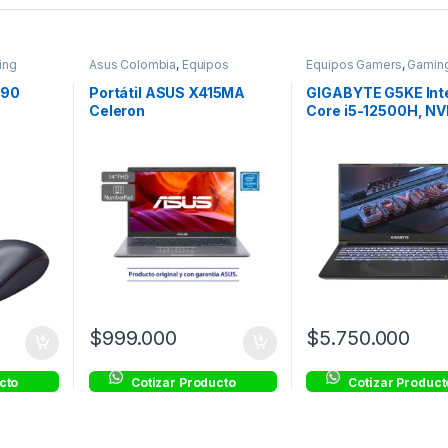
ing
Asus Colombia
,
Equipos
Equipos Gamers
,
Gamin
Gamers
,
Gaming
M90
Portátil ASUS X415MA
GIGABYTE G5KE Int
Celeron
Core i5-12500H, NV
RTX 3060, RAM 16G
SSD 512GB, 15.6″ F
144Hz
$
999.000
$
5.750.000
cto
Cotizar Producto
Cotizar Product