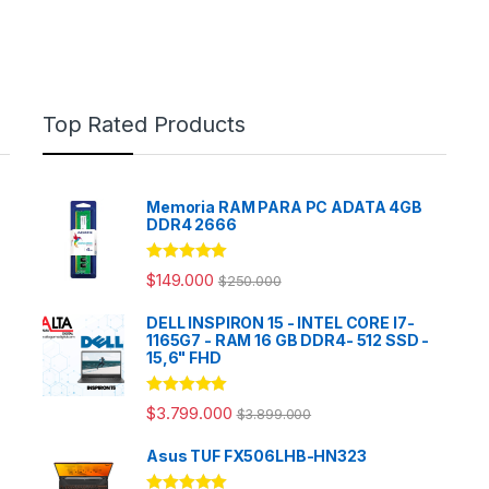
Top Rated Products
Memoria RAM PARA PC ADATA 4GB
DDR4 2666
Rated
5.00
$
149.000
$
250.000
out of 5
DELL INSPIRON 15 - INTEL CORE I7-
1165G7 - RAM 16 GB DDR4- 512 SSD -
15,6" FHD
Rated
5.00
$
3.799.000
$
3.899.000
out of 5
Asus TUF FX506LHB-HN323