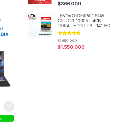
Rated
5.00
$
366.000
out of 5
LENOVO IDEAPAD S145 -
g
CPU CI3-10005 - 4GB
DDR4 - HDD 1 TB - 14" HD
el
IDIA
Rated
5.00
B,
$
1.650.000
out of 5
HD IPS
$
1.550.000
o