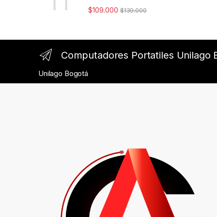
Rated
4.98
$
109.000
$
139.000
out of 5
Computadores Portatiles Unilago 
Unilago Bogotá