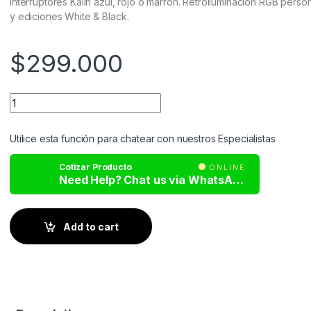
interruptores Kailh azul, rojo o marrón. Retroiluminación RGB perso
y ediciones White & Black.
$
299.000
Utilice esta función para chatear con nuestros Especialistas
Cotizar Producto
ONLINE
Need Help? Chat us via WhatsApp
Add to cart