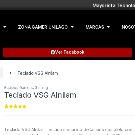
Mayorista Tecnoló
S
ZONA GAMER UNILAGO
MARCAS
NOSO
Ver Facebook
Teclado VSG Alnilam
Equipos Gamers
,
Gaming
Teclado VSG Alnilam
Rated
11
5.00
out of 5
based on
customer
Teclado VSG Alnilam
Teclado mecánico de tamaño completo con
ratings