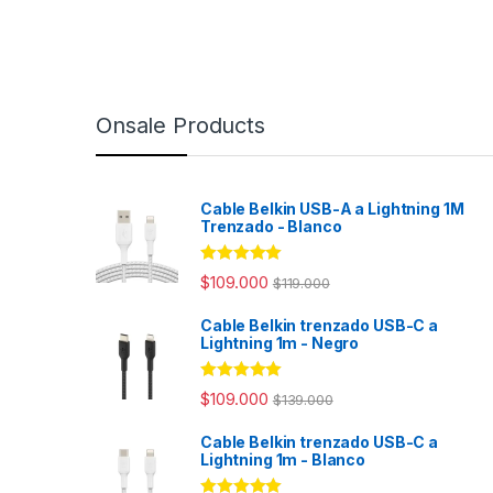
Onsale Products
Cable Belkin USB-A a Lightning 1M
Trenzado - Blanco
Rated
4.98
$
109.000
$
119.000
out of 5
Cable Belkin trenzado USB-C a
Lightning 1m - Negro
Rated
4.94
$
109.000
$
139.000
out of 5
Cable Belkin trenzado USB-C a
Lightning 1m - Blanco