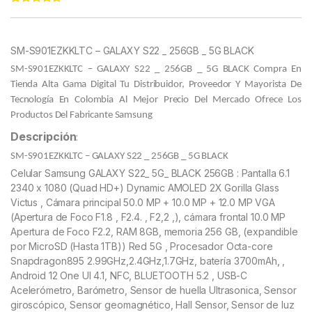
Rated
11
5.00
out of 5
based on
customer
SM-S901EZKKLTC – GALAXY S22 _ 256GB _ 5G BLACK
ratings
SM-S901EZKKLTC – GALAXY S22 _ 256GB _ 5G BLACK
Compra En
Tienda Alta Gama Digital Tu Distribuidor, Proveedor Y Mayorista De
Tecnología En Colombia Al Mejor Precio Del Mercado Ofrece Los
Productos Del Fabricante Samsung
Descripción
:
SM-S901EZKKLTC – GALAXY S22 _ 256GB _ 5G BLACK
Celular Samsung GALAXY S22_ 5G_ BLACK 256GB : Pantalla 6.1
2340 x 1080 (Quad HD+) Dynamic AMOLED 2X Gorilla Glass
Victus , Cámara principal 50.0 MP + 10.0 MP + 12.0 MP VGA
(Apertura de Foco F1.8 , F2.4. , F2,2 ,), cámara frontal 10.0 MP
Apertura de Foco F2.2, RAM 8GB, memoria 256 GB, (expandible
por MicroSD (Hasta 1TB)) Red 5G , Procesador Octa-core
Snapdragon895 2.99GHz,2.4GHz,1.7GHz, batería 3700mAh, ,
Android 12 One UI 4.1, NFC, BLUETOOTH 5.2 , USB-C
Acelerómetro, Barómetro, Sensor de huella Ultrasonica, Sensor
giroscópico, Sensor geomagnético, Hall Sensor, Sensor de luz