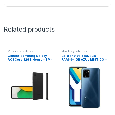
Related products
Móviles y tabletas
Móviles y tabletas
Celular Samsung Galaxy
Celular vivo Y15S 4GB
A03 Core 32GB Negro – SM-
RAM+64 GB AZUL MISTICO –
A032MZKDLTC
V2139 Y15S MYSTIC BLUE
64G+4G