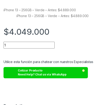
out of 5
based on
customer
iPhone 13 – 256GB – Verde – Antes: $4.889.000
ratings
iPhone 13 – 256GB – Verde – Antes: $4.889.000
$
4.049.000
Utilice esta función para chatear con nuestros Especialistas
Cotizar Producto
Need Help? Chat us via WhatsApp