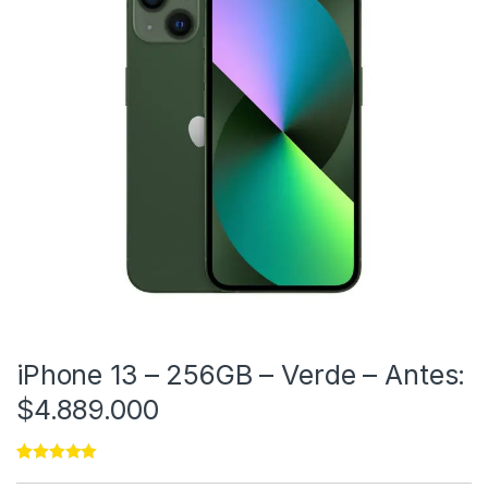
iPhone 13 – 256GB – Verde – Antes:
$4.889.000
Rated
11
5.00