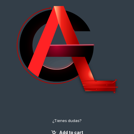
¿Tienes dudas?
¡Contáctanos!
+57 3112222643
Add to cart