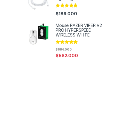
Rated
4.95
$
189.000
out of 5
Mouse RAZER VIPER V2
PRO HYPERSPEED
WIRELESS WHITE
Rated
5.00
$
684.000
out of 5
$
582.000