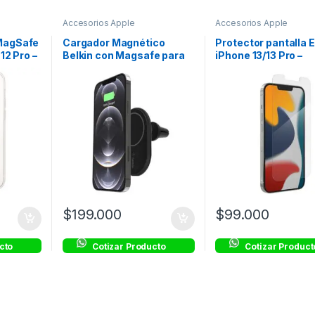
Accesorios Apple
Accesorios Apple
MagSafe
Cargador Magnético
Protector pantalla E
 12 Pro –
Belkin con Magsafe para
iPhone 13/13 Pro –
Carro 10W – Negro
Transparente – ZA
$
199.000
$
99.000
cto
Cotizar Producto
Cotizar Product