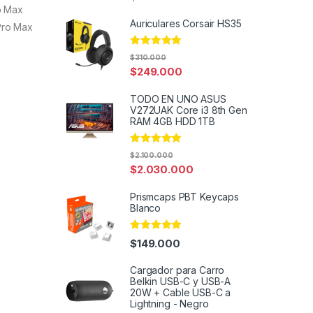
out of 5
ro Max
Auriculares Corsair HS35
 Pro Max
Rated
4.82
$
310.000
out of 5
$
249.000
TODO EN UNO ASUS
V272UAK Core i3 8th Gen
RAM 4GB HDD 1TB
Rated
5.00
$
2.100.000
out of 5
$
2.030.000
Prismcaps PBT Keycaps
Blanco
Rated
5.00
$
149.000
out of 5
Cargador para Carro
Belkin USB-C y USB-A
20W + Cable USB-C a
Lightning - Negro