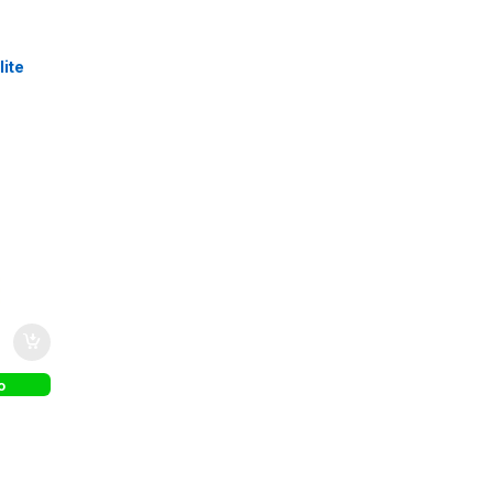
lite
GG
o