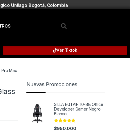
gico Unilago Bogotá, Colombia
TROS
Ver Tiktok
4 Pro Max
Nuevas Promociones
Glass
SILLA EGTAIR 10-BB Office
Developer Gamer Negro
Blanco
Rated
4.91
$
950.000