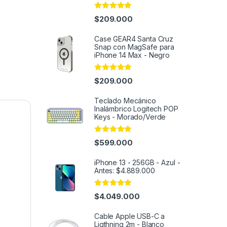
Rated
4.96
$
209.000
out of 5
Case GEAR4 Santa Cruz
Snap con MagSafe para
iPhone 14 Max - Negro
Rated
4.95
$
209.000
out of 5
Teclado Mecánico
Inalámbrico Logitech POP
Keys - Morado/Verde
Rated
4.95
$
599.000
out of 5
iPhone 13 - 256GB - Azul -
Antes: $4.889.000
Rated
4.82
$
4.049.000
out of 5
Cable Apple USB-C a
Ligthning 2m - Blanco