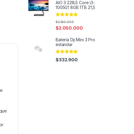
AIO 3 22IIL5 Core i3-
1005G1 8GB 1TB 21,5
Rated
4.91
$
2.190.000
out of 5
$
2.050.000
Batería Dji Mini 3 Pro
estandar
Rated
4.91
$
332.900
out of 5
re
 que
or