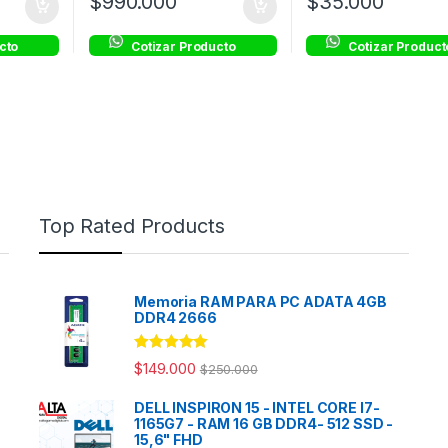
$
990.000
$
35.000
cto
Cotizar Producto
Cotizar Product
Top Rated Products
Memoria RAM PARA PC ADATA 4GB
DDR4 2666
Rated
5.00
$
149.000
$
250.000
out of 5
DELL INSPIRON 15 - INTEL CORE I7-
1165G7 - RAM 16 GB DDR4- 512 SSD -
15,6" FHD