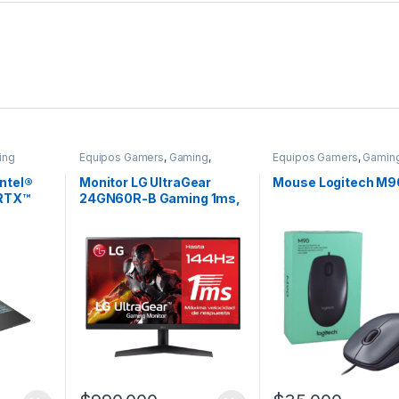
ing
Equipos Gamers
,
Gaming
,
Equipos Gamers
,
Gamin
Monitores
ntel®
Monitor LG UltraGear
Mouse Logitech M9
 RTX™
24GN60R-B Gaming 1ms,
15.6″
144hz, FreeSync, FHD
RAM