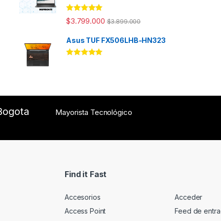
Rated
5.00
$
3.799.000
$
3.899.000
out of 5
Asus TUF FX506LHB-HN323
Rated
5.00
out of 5
Bogota
Mayorista Tecnológico
Find it Fast
Accesorios
Acceder
Access Point
Feed de entr