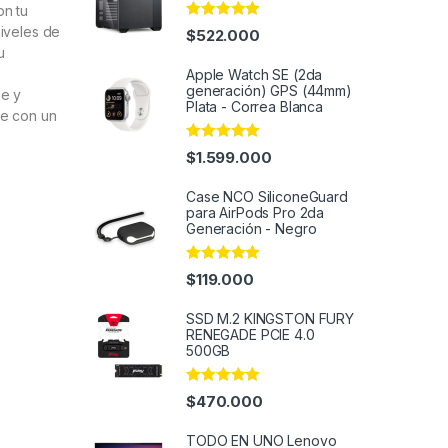
on tu
Rated
4.91
niveles de
$
522.000
out of 5
u
Apple Watch SE (2da
generación) GPS (44mm)
se y
Plata - Correa Blanca
se con un
Rated
4.91
$
1.599.000
out of 5
Case NCO SiliconeGuard
para AirPods Pro 2da
Generación - Negro
Rated
4.91
$
119.000
out of 5
SSD M.2 KINGSTON FURY
RENEGADE PCIE 4.0
500GB
Rated
5.00
$
470.000
out of 5
TODO EN UNO Lenovo