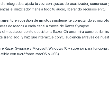
io integrados: ajusta tu voz con ajustes de ecualizador, compresor 
entras el mezclador maneja todo tu audio, liberando recursos en tu
onamiento en cuestión de minutos simplemente conectando su micróf
ramas deseados a cada canal a través de Razer Synapse
a el mezclador con tu ecosistema Razer Chroma, mira cómo se ilumin
á silenciado, y haz que interactúe con tu audiencia a través de nuest
ere Razer Synapse y Microsoft Windows 10 y superior para funcionar,
atible con micrófonos macOS o USB)