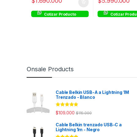
$
1.690.000
$
5.990.000
Cotizar Producto
Cotizar Produ
Onsale Products
Cable Belkin USB-A a Lightning 1M
Trenzado - Blanco
Rated
4.98
$
109.000
$
119.000
out of 5
Cable Belkin trenzado USB-C a
Lightning 1m - Negro