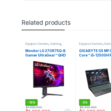
Related products
Equipos Gamers
,
Gaming
,
Equipos Gamers
,
Gam
Monitores
Monitor LG 27GR75Q-B
GIGABYTE G5 MF I
Gamer UltraGear™ QHD
Core™ i5-12500H
27” 165 Hz 1 ms GtG
4050 6GB GDDR6 
HDR10 sRGB99%
FHD 144Hz 8GB 
Gen4 512GB SSD
-
15%
-
5%
$
1.990.000
$
6.300.000