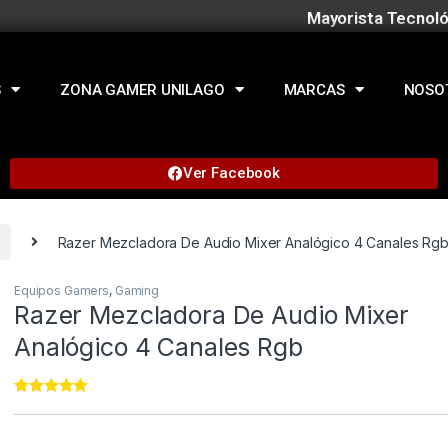
Mayorista Tecnoló
S
ZONA GAMER UNILAGO
MARCAS
NOSO
Ver Facebook
Razer Mezcladora De Audio Mixer Analógico 4 Canales Rg
Equipos Gamers
,
Gaming
Razer Mezcladora De Audio Mixer
Analógico 4 Canales Rgb
Rated
11
5.00
out of 5
based on