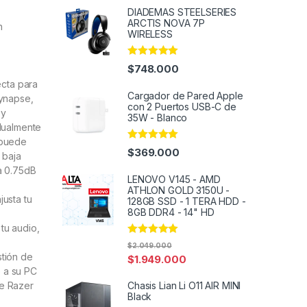
DIADEMAS STEELSERIES
ARCTIS NOVA 7P
n
WIRELESS
Rated
4.91
$
748.000
out of 5
ecta para
Cargador de Pared Apple
Synapse,
con 2 Puertos USB-C de
 y
35W - Blanco
idualmente
 puede
Rated
4.97
$
369.000
 baja
out of 5
a 0.75dB
LENOVO V145 - AMD
ATHLON GOLD 3150U -
usta tu
128GB SSD - 1 TERA HDD -
8GB DDR4 - 14" HD
tu audio,
Rated
5.00
$
2.049.000
out of 5
stión de
$
1.949.000
 a su PC
de Razer
Chasis Lian Li O11 AIR MINI
Black