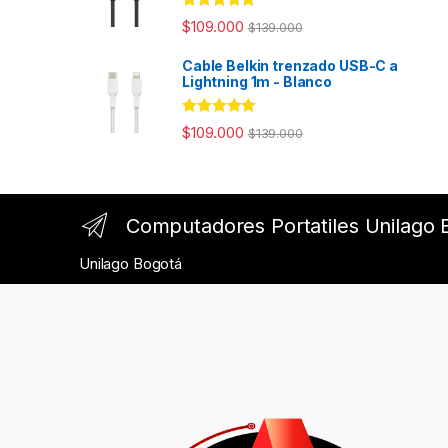
Rated
4.94
$
109.000
$
139.000
out of 5
Cable Belkin trenzado USB-C a
Lightning 1m - Blanco
Rated
4.98
$
109.000
$
139.000
out of 5
Computadores Portatiles Unilago 
Unilago Bogotá