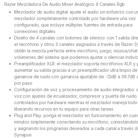
customer
Razer Mezcladora De Audio Mixer Analógico 4 Canales Rgb
ratings
Mezclador de audio digital: ajuste el audio sin esfuerzo con u
mezclador completamente controlado por hardware una vez
configurado, que incluye múltiples fuentes de entrada para
conexiones digitales
Diseño de 4 canales con botones de silencio: con 1 salida dir
el micrófono y otros 3 canales asignados a través de Razer 
obtén la mezcla perfecta entre micrófono, juego, música/chat
volúmenes del sistema que podemos ajustar o silenciar indiv
Preamplificador XLR: el mezclador soporta micrófonos XLR y
aumentar su salida gracias a un preamplificador ultra limpio de
ganancia de ruido con ganancia ajustable de -12dB a 39.7dB 
por paso
Configuración de voz y procesamiento de audio integrados: aj
voz con ajustes de ecualizador, compresor y puerta de ruido
controlados por hardware mientras el mezclador maneja todo 
liberando recursos en tu equipo para otras tareas
Plug and Play: ponga el mezclador en funcionamiento en cue
minutos simplemente conectando su micrófono, conectándolo
y asignando los programas deseados a cada canal a través 
Synapse