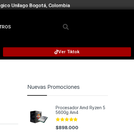
gico Unilago Bogotá, Colombia
TROS
Ver Tiktok
b
Nuevas Promociones
Procesador Amd Ryzen 5
5600g Am4
Rated
4.91
$
898.000
out of 5