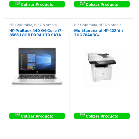
Cotizar Producto
Cotizar Producto
HP Colombia
,
HP Colombia
,
HP Colombia
,
HP Colombia
equipos con Windows 10 Pro
,
HP ProBook 440 G6 Core i7-
Multifuncional HP 432fdn –
Hewlett Packard probook
8565U 8GB DDR4 1 TB SATA
7UQ76A#BGJ
equipos corporativos
Cotizar Producto
Cotizar Producto