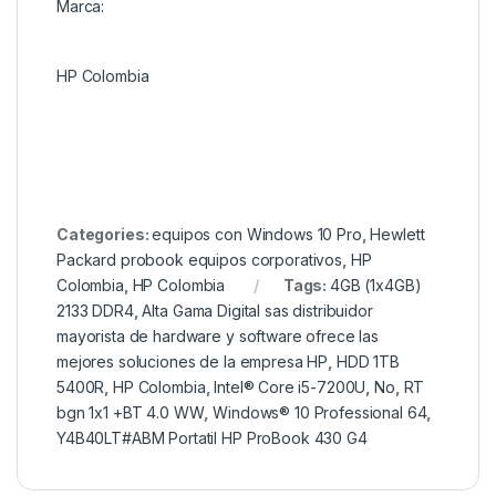
Marca:
HP Colombia
Categories:
equipos con Windows 10 Pro
,
Hewlett
Packard probook equipos corporativos
,
HP
Colombia
,
HP Colombia
Tags:
4GB (1x4GB)
2133 DDR4
,
Alta Gama Digital sas distribuidor
mayorista de hardware y software ofrece las
mejores soluciones de la empresa HP
,
HDD 1TB
5400R
,
HP Colombia
,
Intel® Core i5-7200U
,
No
,
RT
bgn 1x1 +BT 4.0 WW
,
Windows® 10 Professional 64
,
Y4B40LT#ABM Portatil HP ProBook 430 G4