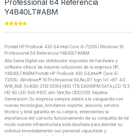
Professional 64 Referencia
Y4B40LT#ABM
Rated
11
5.00
out of 5
based on
customer
Portatil HP ProBook 430 G4 Intel Core i5-7200U Windows 10
ratings
Professional 64 Referencia Y4B40LT#ABM
Alta Gama Digital sas distribuidor mayorista de hardware y
software ofrece las mejores soluciones de la empresa HP,
Y4B40LT#ABM Portatil HP ProBook 430 G4,Intel® Core i5-
7200U ,Windows® 10 Professional 64,No,RT bgn 1×1 +BT 4.0
WW,4GB (1x4GB) 2133 DDR4,HDD 1TB 5400RPM SATA,LCD 13.3
HD AG LED SVA fHDC slim 1Ant,No ODD,1/1/0 Séptima
Generación. Su empresa siempre estará a la vanguardia con
nuevas tecnologías, brindamos soporte, asesoría, servicio
técnico y total garantía en su compra, entendemos la
importancia del correcto funcionamiento de su compañía de tal
modo nuestra infraestructura está diseñada para atender su
solicitud inmediatamente con personal capacitado y