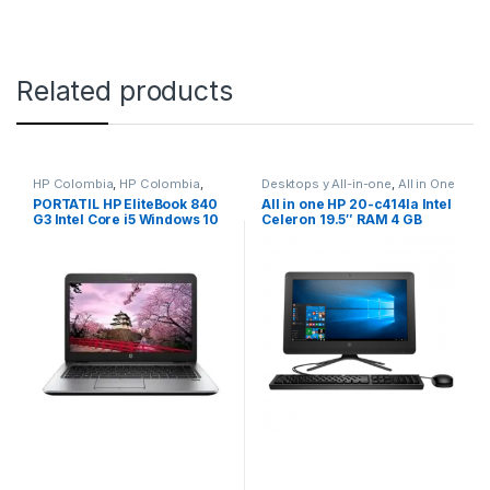
Related products
HP Colombia
,
HP Colombia
,
Desktops y All-in-one
,
All in One
equipos con Windows 10 Pro
,
PORTATIL HP EliteBook 840
All in one HP 20-c414la Intel
Portátiles HP EliteBook
G3 Intel Core i5 Windows 10
Celeron 19.5″ RAM 4 GB
Corporativos
Pro downgrade Win 7 Pro
Disco Duro 1TB Negro
Referencia Y7C54LT#ABM