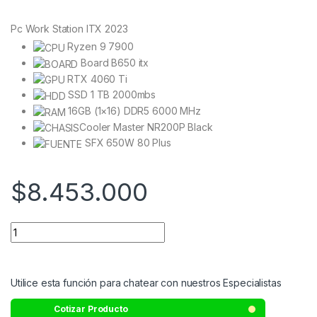
based on
customer
Pc Work Station ITX 2023
ratings
Ryzen 9 7900
Board B650 itx
RTX 4060 Ti
SSD 1 TB 2000mbs
16GB (1×16) DDR5 6000 MHz
Cooler Master NR200P Black
SFX 650W 80 Plus
$
8.453.000
Utilice esta función para chatear con nuestros Especialistas
Cotizar Producto