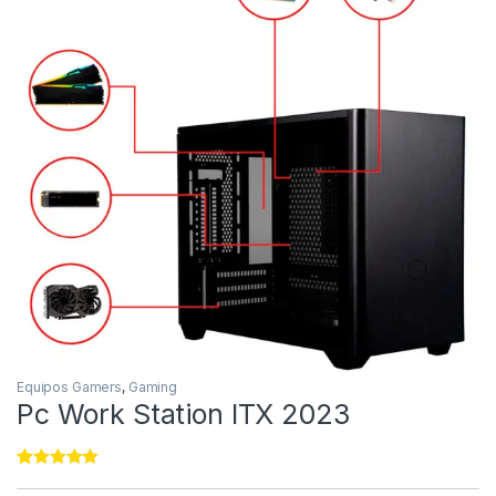
Equipos Gamers
,
Gaming
Pc Work Station ITX 2023
Rated
11
4.91
out of 5