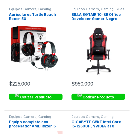
Equipos Gamers
,
Gaming
Equipos Gamers
,
Gaming
,
Sillas
Gamer
Auriculares Turtle Beach
SILLA EGTAIR 10-BB Office
Recon 50
Developer Gamer Negro
Rojo
$
225.000
$
950.000
Cotizar Producto
Cotizar Producto
Equipos Gamers
,
Gaming
Equipos Gamers
,
Gaming
Equipo completo con
GIGABYTE G5KE Intel Core
procesador AMD Ryzen 5
i5-12500H, NVIDIA RTX
5600G
3060, RAM 16GB, SSD 512GB,