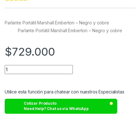
Rated
11
4.91
out of 5
based on
customer
Parlante Portátil Marshall Emberton – Negro y cobre
ratings
Parlante Portátil Marshall Emberton – Negro y cobre
$
729.000
Utilice esta función para chatear con nuestros Especialistas
Cotizar Producto
Need Help? Chat us via WhatsApp