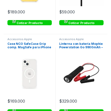
$
189.000
$
59.000
Cotizar Producto
Cotizar Producto
Accesorios Apple
Accesorios Apple
Case NCO SafeCase Grip
Linterna con batería Mophie
comp. MagSafe para iPhone
Powerstation Go 9900mAh –
13 – Crystal
Negro
$
169.000
$
329.000