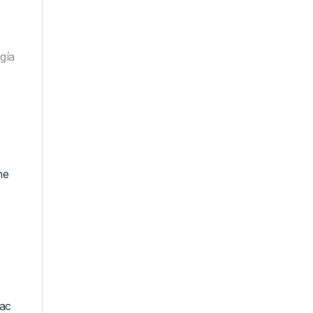
gía
ne
Mac