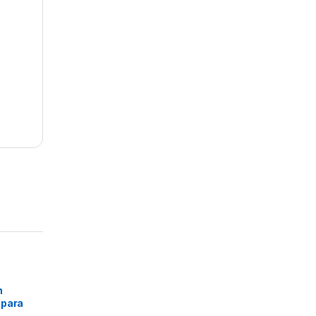
n
 para
mm) –