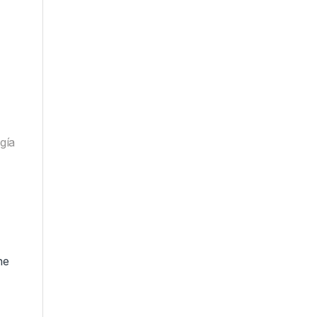
gía
ne