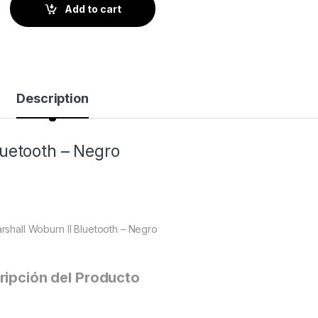
Add to cart
Description
luetooth – Negro
rshall Woburn II Bluetooth – Negro
ripción del Producto