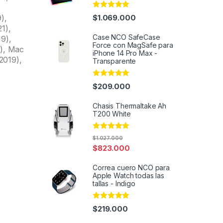
Rated
4.91
),
$
1.069.000
out of 5
1),
Case NCO SafeCase
9),
Force con MagSafe para
9), Mac
iPhone 14 Pro Max -
2019),
Transparente
Rated
4.95
$
209.000
out of 5
Chasis Thermaltake Ah
T200 White
Rated
5.00
$
1.027.000
out of 5
$
823.000
Correa cuero NCO para
Apple Watch todas las
tallas - Indigo
Rated
4.95
$
219.000
out of 5