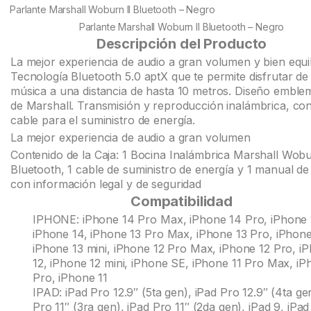
customer
Parlante Marshall Woburn II Bluetooth – Negro
ratings
Parlante Marshall Woburn II Bluetooth – Negro
Descripción del Producto
La mejor experiencia de audio a gran volumen y bien equil
Tecnología Bluetooth 5.0 aptX que te permite disfrutar de
música a una distancia de hasta 10 metros. Diseño emble
de Marshall. Transmisión y reproducción inalámbrica, con
cable para el suministro de energía.
La mejor experiencia de audio a gran volumen
Contenido de la Caja: 1 Bocina Inalámbrica Marshall Wobu
Bluetooth, 1 cable de suministro de energía y 1 manual de
con información legal y de seguridad
Compatibilidad
IPHONE: iPhone 14 Pro Max, iPhone 14 Pro, iPhone 
iPhone 14, iPhone 13 Pro Max, iPhone 13 Pro, iPhone
iPhone 13 mini, iPhone 12 Pro Max, iPhone 12 Pro, i
12, iPhone 12 mini, iPhone SE, iPhone 11 Pro Max, iP
Pro, iPhone 11
IPAD: iPad Pro 12.9″ (5ta gen), iPad Pro 12.9″ (4ta ge
Pro 11″ (3ra gen), iPad Pro 11″ (2da gen), iPad 9, iPad