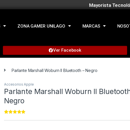
Mayorista Tecnoló
S
ZONA GAMER UNILAGO
MARCAS
NOSO
Ver Facebook
Parlante Marshall Woburn II Bluetooth – Negro
Accesorios Apple
Parlante Marshall Woburn II Bluetoot
Negro
Rated
11
4.91
out of 5
based on