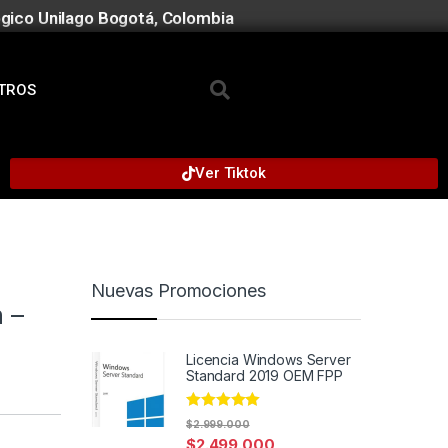
gico Unilago Bogotá, Colombia
TROS
Ver Tiktok
Nuevas Promociones
h –
Licencia Windows Server
Standard 2019 OEM FPP
Rated
4.91
$
2.999.000
out of 5
$
2.499.000