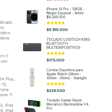
iPhone 14 Pro - 128GB -
Negro Espacial - Antes:
$6.249.000
ibrado.
 tu
Rated
4.91
$
5.199.000
out of 5
mático
tiene
TECLADO LOGITECH K380
BLUETOOTH
MULTIDISPOSITIVOS
rn II
Rated
4.91
$
175.000
 uso
out of 5
Correa Deportiva para
Apple Watch (38mm -
40mm - 41mm) - Starlight
14 Plus,
 13,
Phone
Rated
4.93
$
229.000
out of 5
hone 11
Teclado Gamer Razer
Mecanico Blackwidow V4
n), iPad
Pro
 8, iPad