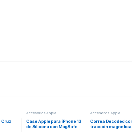
Accesorios Apple
Accesorios Apple
 Cruz
Case Apple para iPhone 13
Correa Decoded co
 –
de Silicona con MagSafe –
tracción magnetica
 Borde
Negro
Apple Watch (38-41