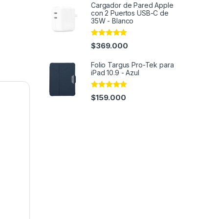
Cargador de Pared Apple
con 2 Puertos USB-C de
35W - Blanco
Rated
4.97
$
369.000
out of 5
Folio Targus Pro-Tek para
iPad 10.9 - Azul
Rated
5.00
$
159.000
out of 5